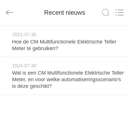
Light
Country(Changshu)
Co.,Ltd.
Recent nieuws
All
Rights
Reserved.
HUIS
2021-07-30
Hoe de CM Multifunctionele Elektrische Teller
PRODUCTEN
Meter te gebruiken?
VIDEOS
2024-07-30
Wat is een CM Multifunctionele Elektrische Teller
Meter, en voor welke automatiseringsscenario's
VR-
is deze geschikt?
SHOW
ONGEVEER
ONS