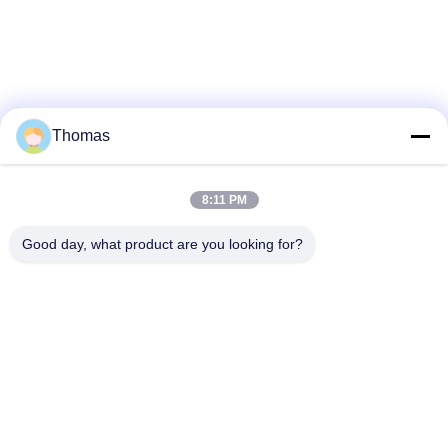
FABRIEKSREIS
KWALITEITSCONTROLE
Thomas
CONTACTEER
ONS
8:11 PM
No more things
Good day, what product are you looking for?
NIEUWS
populaire categorieën
Alle
GEVALLEN
automatische het
ksd301 thermostaat
terugstellenthermostaat
SITEMAP
Hand het
ksd301 thermische