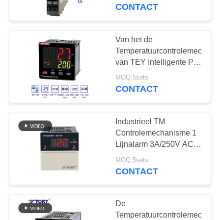
240V
CONTACT
FABRIEKSREIS
Van het de
20
KWALITEITSCONTROLE
Temperatuurcontrolemechani
Hand het
van TEY Intelligente PID
LEIDENE van High
CONTACTEER
Terugstellenthermostaat
MOQ:5sets
Light Vertoning RS485
CONTACT
ONS
iec61010-1
Industrieel TM
NIEUWS
Controlemechanisme 1
Lijnalarm 3A/250V AC
58
GEVALLEN
van de Reeksdin PID
MOQ:5sets
ksd301 thermische
Temperatuur
CONTACT
schakelaar
SITEMAP
De
Temperatuurcontrolemechani