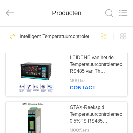
Light
Country(Changshu)
Co.,Ltd.
Producten
All
Rights
Reserved.
HUIS
75
Intelligent Temperatuurcontrolemechanisme
ksd301 thermostaat
PRODUCTEN
LEIDENE van het de
Temperatuurcontrolemechani
VIDEOS
RS485 van Th
Intelligente PID
MOQ:5sets
Vertonings4loops Output
VR-
CONTACT
47
SHOW
automatische het
GTAX-Reekspid
ONGEVEER
Temperatuurcontrolemechani
terugstellenthermostaat
0.5%FS RS485
ONS
AC/gelijkstroom 100 -
MOQ:5sets