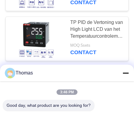
CONTACT
13
Intelligent
TP PID de Vertoning van
High Light LCD van het
Temperatuurcontroleme
Temperatuurcontrolemechani
RS485 3A/250V AC
MOQ:5sets
CONTACT
GTA-het Type van
Thomas
28
Gidsspoor
Elektrische energie
Temperatuurcontrolemechani
3:46 PM
RS485 AC/gelijkstroom
Meetinstrument
MOQ:5Set
100 - de Vertoning van
CONTACT
Good day, what product are you looking for?
240V LCD
Spoortype van GTE DIN
Temperatuurcontrolemechani