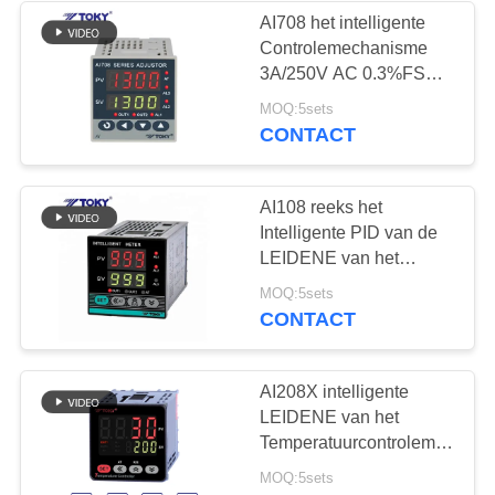
AI708 het intelligente
Controlemechanisme
10
3A/250V AC 0.3%FS
Waterdichte
van de
MOQ:5sets
Precisietemperatuur
CONTACT
Machtsschakelaar
AI108 reeks het
Intelligente PID van de
LEIDENE van het
Temperatuurcontrolemechani
7
MOQ:5sets
0.5%FS Alarm
CONTACT
Vertoningsoutput
Schuifschakelaar
AI208X intelligente
LEIDENE van het
Temperatuurcontrolemechani
0.5%FS Vertoning
MOQ:5sets
AC/DC 100~240V