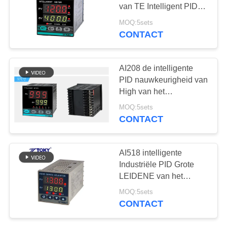
PRIVACY
van TE Intelligent PID
POLICY
met 4 cijfers LEIDENE
MOQ:5sets
vertoning 0.5%FS
CONTACT
61
Rocker switch
AI208 de intelligente
PID nauwkeurigheid van
High van het
Temperatuurcontrolemechani
MOQ:5sets
van 0.3%FS-LEIDENE
CONTACT
Vertoning
24
AI518 intelligente
Drukknop
Industriële PID Grote
LEIDENE van het
Elektroschakelaar
Temperatuurcontrolemechani
MOQ:5sets
RS485 vertoning
CONTACT