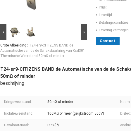
Prijs:
Levertijd:
Betalingscondities:
Levering vermogen:
Contact
Grote Afbeelding :
T24-sr9-CITIZENS BAND de
Automatische van de de Schakelaarkring van Ksd301
Thermische Weerstand 50mΩ of minder
T24-sr9-CITIZENS BAND de Automatische van de de Schak
50mΩ of minder
beschrijving
Kringsweerstand:
50mΩ of minder
Naam v
Isolatieweerstand:
100MΩ of meer (gelijkstroom 500V)
Diëlekt
Gevalmateriaal:
PPS (P)
eindric