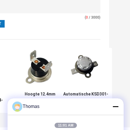
(
0
/ 3000)
Hoogte 12.4mm
Automatische KSD301-
4-
Automatische t24-sr2-
de Isolatieweerstand
TB Enige Enige Pool van
100MΩ van t24-sf2-Pb
Thomas
de het
van de
Terugstellenthermostaat
Temperatuurschakelaar
t
- werp
of meer
11:01 AM