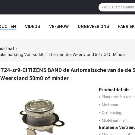
DUCTEN
VIDEOS
VR-SHOW
ONGEVEER ONS
FABRIEK
EVALLEN
mostaat
akelaarkring Van Ksd301 Thermische Weerstand 50mΩ Of Minder
T24-sr9-CITIZENS BAND de Automatische van de de S
Weerstand 50mΩ of minder
Productdetails:
Plaats van herkoms
Merknaam:
Certificering:
Modelnummer:
Betalen & Verzen
Min. bestelaantal: