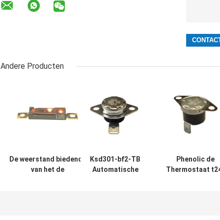
Andere Producten
De weerstand biedende
Ksd301-bf2-TB
Phenolic de
van het de
Automatische
Thermostaat t2
Thermostaatterugstellen
KSD301-
xr1-TB van het
van het Ladings9a 250V
Thermostaat
Geval
AC Automatische
Enige Enige Pool -
Automatische
Terugstellen
werp Hoogte
Terugstellen me