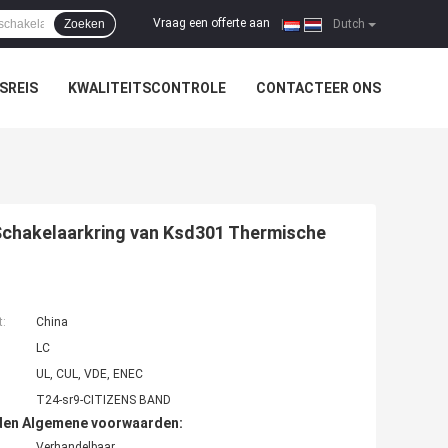
Vraag een offerte aan
Zoeken
|
Dutch
SREIS
KWALITEITSCONTROLE
CONTACTEER ONS
chakelaarkring van Ksd301 Thermische
t:
China
LC
UL, CUL, VDE, ENEC
T24-sr9-CITIZENS BAND
den Algemene voorwaarden:
Verhandelbaar