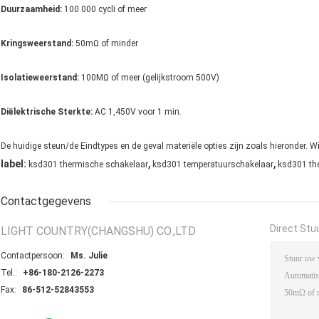
Duurzaamheid:
100.000 cycli of meer
Kringsweerstand:
50mΩ of minder
Isolatieweerstand:
100MΩ of meer (gelijkstroom 500V)
Diëlektrische Sterkte:
AC 1,450V voor 1 min.
De huidige steun/de Eindtypes en de geval materiële opties zijn zoals hieronder. 
,
,
label:
ksd301 thermische schakelaar
ksd301 temperatuurschakelaar
ksd301 th
Contactgegevens
Direct Stu
LIGHT COUNTRY(CHANGSHU) CO.,LTD
Contactpersoon:
Ms. Julie
Tel.:
+86-180-2126-2273
Fax:
86-512-52843553