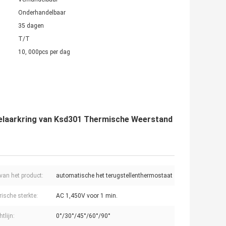
Onderhandelbaar
35 dagen
T/T
10, 000pcs per dag
elaarkring van Ksd301 Thermische Weerstand
an het product:
automatische het terugstellenthermostaat
rische sterkte:
AC 1,450V voor 1 min.
htlijn:
0°/30°/45°/60°/90°