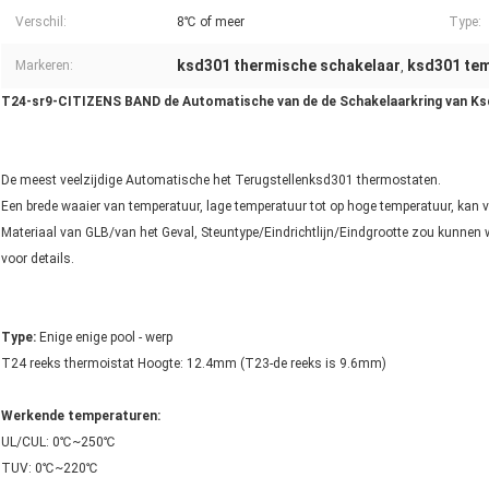
Verschil:
8℃ of meer
Type:
ksd301 thermische schakelaar
ksd301 tem
Markeren:
,
T24-sr9-CITIZENS BAND de Automatische van de de Schakelaarkring van K
De meest veelzijdige Automatische het Terugstellenksd301 thermostaten.
Een brede waaier van temperatuur, lage temperatuur tot op hoge temperatuur, kan 
Materiaal van GLB/van het Geval, Steuntype/Eindrichtlijn/Eindgrootte zou kunnen
voor details.
Type:
Enige enige pool - werp
T24 reeks thermoistat Hoogte: 12.4mm (T23-de reeks is 9.6mm)
Werkende temperaturen:
UL/CUL: 0℃~250℃
TUV: 0℃~220℃