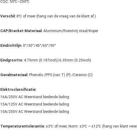
CQC: 50℃~250℃
Verschil:
8℃ of meer (hang van de vraag van de klant af.)
CAP/Bracket Materiaal:
Aluminium/Roestvrij staal/Koper
Eindrichtlijn:
0°/30°/45°/60°/90°
Eindgrootte:
4.75mm (0.187inch)/6.35mm (0.25inch)
Gevalmateriaal:
Phenolic /PPS (van T) (P) /Ceramic (C)
Elektroclassificatie:
16A/250V AC Weerstand biedende lading
15A/125V AC Weerstand biedende lading
10A/250V AC Weerstand biedende lading
Temperaturentolerantie:
±3℃ of meer, Norm: ±3℃ ~ ±12℃ (hang van klant verei