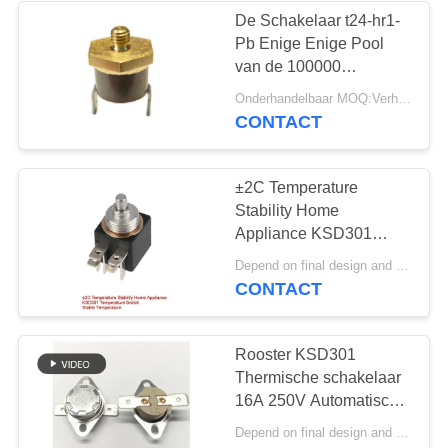
De Schakelaar t24-hr1-
Pb Enige Enige Pool
van de 100000
Cycliksd301
Onderhandelbaar MOQ:Verhandelbaar
Temperatuur - werp
CONTACT
±2C Temperature
Stability Home
Appliance KSD301
Temperature Switch
Depend on final design and demand quantity MOQ:1000
Stable Temperature
CONTACT
Rooster KSD301
Thermische schakelaar
16A 250V Automatische
terugstel thermostaat
Depend on final design and demand quantity MOQ:1000PCS
temperatuurregeling