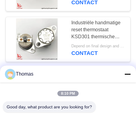
CONTACT
Industriële handmatige
reset thermostaat
KSD301 thermische
schakelaar 16A 250V
Depend on final design and order quantity MOQ:1000PCS
met PPS-hoes vaste
CONTACT
beugel
thermische de
Thomas
Schakelaar
Automatische het
8:10 PM
Terugstellen Vaste
Negotiable based on demand MOQ:Verhandelbaar
Steun 24mm van 125V
CONTACT
Good day, what product are you looking for?
15A KSD301
T24-sr9-CITIZENS
BAND de Automatische