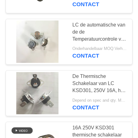
Temperatuurschakelaar
CONTACT
of meer
FABRIEKSREIS
LC de automatische van
KWALITEITSCONTROLE
de de
Temperatuurcontrole van
de het Terugstellen
CONTACTEER
Onderhandelbaar MOQ:Verhandelbaar
Losse Steun KSD301
CONTACT
ONS
Terminal van het de
Schakelaar16a 250V
PPS Geval 180°
De Thermische
NIEUWS
Schakelaar van LC
KSD301, 250V 16A, het
GEVALLEN
Handterugstellen,
Depend on spec and qty. MOQ:2000ea, steun ook proeflooppasorde.
Phenolic Geval, Eind90°
CONTACT
SITEMAP
16A 250V KSD301
thermische schakelaar