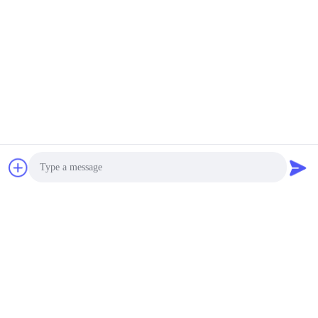
van de de
Schakelaarkring van
Onderhandelbaar MOQ:Verhandelbaar
Ksd301 Thermische
CONTACT
Weerstand 50mΩ of
minder
Het t24-br9-CITIZENSE
BAND van de 100000
Cycli Automatische
KSD301 Thermische
Onderhandelbaar MOQ:Verhandelbaar
Schakelaar
CONTACT
Gemakkelijke Installatie
PPS Automatische het
Terugstellenlc T24
KSD301 Thermostaat
Photo
10A 250V van de Geval
Negociable MOQ:1000pcs
Losse Steun
CONTACT
Video Call
Audio Call