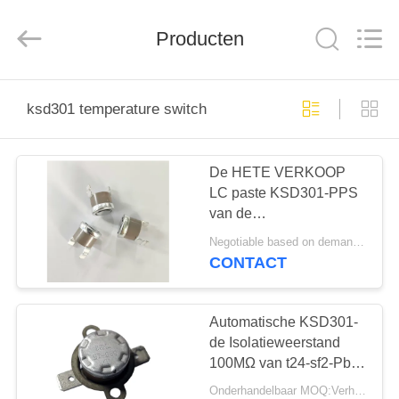
Light
Country(Changshu)
Co.,Ltd.
Producten
All
Rights
Reserved.
HUIS
ksd301 temperature switch
PRODUCTEN
De HETE VERKOOP
LC paste KSD301-PPS
VIDEOS
van de
Temperatuurschakelaar
Negotiable based on demand quantity MOQ:2000pcs, overeen te komen zou kunnen zijn
hoogst Geval
VR-
CONTACT
UL/CUL/VDE aan
SHOW
Automatische KSD301-
ONGEVEER
de Isolatieweerstand
100MΩ van t24-sf2-Pb
ONS
van de
Onderhandelbaar MOQ:Verhandelbaar