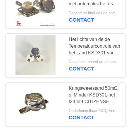
PRIVACY
met automatische reset
POLICY
en 45°C terminal PPS
Depend on final design and demand quantity MOQ:1000PCS
case
CONTACT
Het lichte van de de
Temperatuurcontrole van
het Land KSD301 van
het de Schakelaar
Negotiable based on demand MOQ:Verhandelbaar
Ceramische Geval
CONTACT
terugstellen van
Automactic normaal
Dichte
Kringsweerstand 50mΩ
of Minder KSD301-het
t24-bf9-CITIZENSE
BAND van de
Onderhandelbaar MOQ:Verhandelbaar
Temperatuurschakelaar
CONTACT
Hoogte 12.4mm