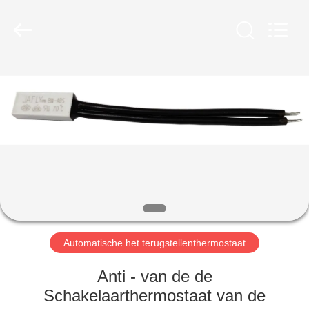
Light
Country(Changshu)
Co.,Ltd.
All
Rights
Reserved.
HUIS
PRODUCTEN
VIDEOS
VR-
SHOW
Automatische het terugstellenthermostaat
ONGEVEER
Anti - van de de
ONS
Schakelaarthermostaat van de