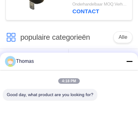
Automatische
Onderhandelbaar MOQ:Verhandelbaar
Terugstellen met de
CONTACT
Werkende
Temperaturen
0℃~250℃ van UL/CUL
populaire categorieën
Alle
automatische het
ksd301 thermostaat
Thomas
terugstellenthermostaat
4:18 PM
Hand het
ksd301 thermische
Terugstellenthermostaat
schakelaar
Good day, what product are you looking for?
Drukknop
Rocker switch
Elektroschakelaar
Waterdichte
Schuifschakelaar