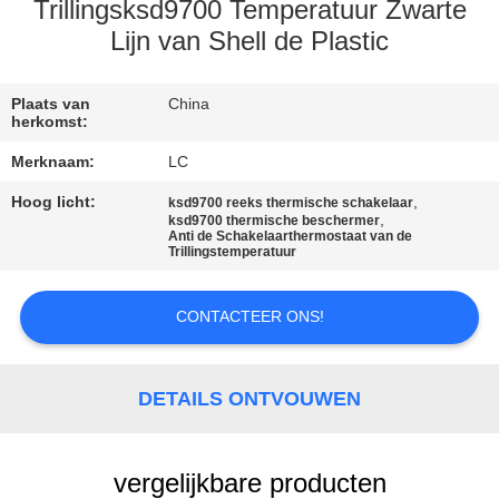
Trillingsksd9700 Temperatuur Zwarte
FABRIEKSREIS
Lijn van Shell de Plastic
KWALITEITSCONTROLE
Plaats van
China
herkomst:
Merknaam:
LC
CONTACTEER
Hoog licht:
,
ksd9700 reeks thermische schakelaar
ONS
,
ksd9700 thermische beschermer
Anti de Schakelaarthermostaat van de
Trillingstemperatuur
NIEUWS
CONTACTEER ONS!
GEVALLEN
DETAILS ONTVOUWEN
SITEMAP
vergelijkbare producten