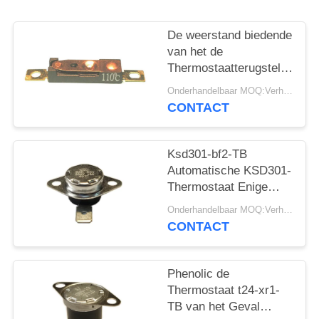
PRIVACY
POLICY
De weerstand biedende
van het de
Thermostaatterugstellen
van het Ladings9a
Onderhandelbaar MOQ:Verhandelbaar
250V AC Automatische
CONTACT
Terugstellen
Temperaturen 15K~50K
t26-110-a
Ksd301-bf2-TB
Automatische KSD301-
Thermostaat Enige
Enige Pool - werp
Onderhandelbaar MOQ:Verhandelbaar
Hoogte 12.4mm
CONTACT
Phenolic de
Thermostaat t24-xr1-
TB van het Geval