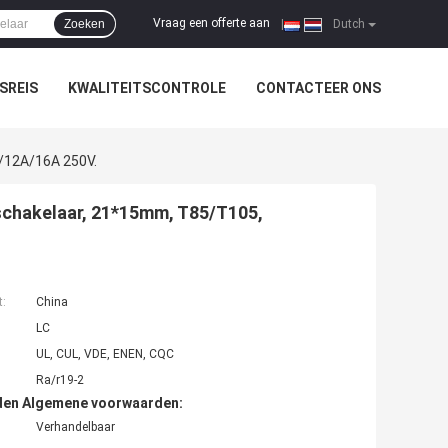
Vraag een offerte aan
Zoeken
|
Dutch
SREIS
KWALITEITSCONTROLE
CONTACTEER ONS
/12A/16A 250V.
schakelaar, 21*15mm, T85/T105,
t:
China
LC
UL, CUL, VDE, ENEN, CQC
Ra/r19-2
den Algemene voorwaarden:
Verhandelbaar