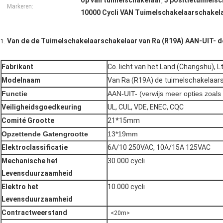
op van tuimelschakelaar
3 positietuimels
,
Markeren:
10000 Cycli VAN Tuimelschakelaarschakel
Van de de Tuimelschakelaarschakelaar van Ra (R19A) AAN-UIT- de
1.
Fabrikant
Co. licht van het Land (Changshu), L
Modelnaam
Van Ra (R19A) de tuimelschakelaar
Functie
AAN-UIT- (verwijs meer opties zoals
Veiligheidsgoedkeuring
UL, CUL, VDE, ENEC, CQC
Comité Grootte
21*15mm
Opzettende Gatengrootte
13*19mm
Elektroclassificatie
6A/10 250VAC, 10A/15A 125VAC
Mechanische het
30.000 cycli
Levensduurzaamheid
Elektro het
10.000 cycli
Levensduurzaamheid
Contractweerstand
<20m>