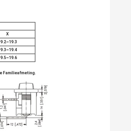
X
19.2~19.3
19.3~19.4
19.5~19.6
e Familieafmeting.