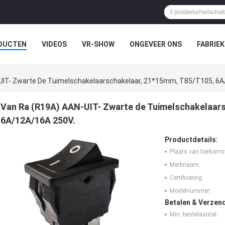
DUCTEN
VIDEOS
VR-SHOW
ONGEVEER ONS
FABRIEK
EVALLEN
UIT- Zwarte De Tuimelschakelaarschakelaar, 21*15mm, T85/T105, 6A
Van Ra (R19A) AAN-UIT- Zwarte de Tuimelschakelaar
6A/12A/16A 250V.
Productdetails:
Plaats van herkoms
Merknaam:
Certificering:
Modelnummer:
Betalen & Verzen
Min. bestelaantal: