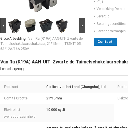
Prijs:
Verpakking Details:
Levertijd:
Betalingscondities:
Levering vermogen:
Grote Afbeelding :
Van Ra (R19A) AAN-UIT- Zwarte de
Contact
Tuimelschakelaarschakelaar, 21*15mm, T85/T105,
6A/12A/16A 250V.
Van Ra (R19A) AAN-UIT- Zwarte de Tuimelschakelaarschake
beschrijving
Fabrikant:
Co. licht van het Land (Changshu), Ltd
Produ
Comité Grootte:
21*15mm
Elektro
Elektro het
10.000 cycli
levensduurzaamheid: