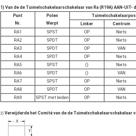
1) Van de de Tuimelschakelaarschakelaar van Ra (R19A) AAN-UIT- d
Punt
Polen
Tuimelschakelaarposi
Nr.
Werpt
Linker
Centrum
RA1
SPST
OP
Niets
RA2
SPDT
OP
Niets
RA3
SPDT
OP
VAN
RA4
SPDT
OP
Niets
RA5
SPST
()
Niets
RA6
SPDT
()
VAN
RA7
SPST
OP
Niets
RA8
SPDT
OP
VAN
RA9
SPST met leiden
OP
Niets
Verwijderde het Comité van de de Tuimelschakelaarschakelaar v
2)