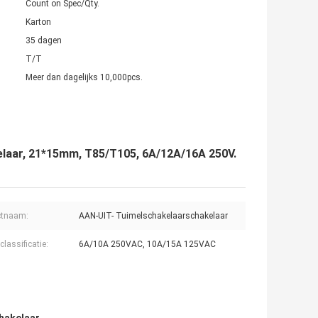
Count on Spec/Qty.
Karton
35 dagen
T/T
Meer dan dagelijks 10,000pcs.
laar, 21*15mm, T85/T105, 6A/12A/16A 250V.
ctnaam:
AAN-UIT- Tuimelschakelaarschakelaar
classificatie:
6A/10A 250VAC, 10A/15A 125VAC