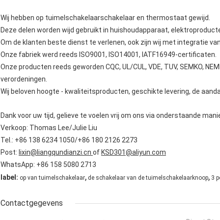
Wij hebben op tuimelschakelaarschakelaar en thermostaat gewijd.
Deze delen worden wijd gebruikt in huishoudapparaat, elektroproducten
Om de klanten beste dienst te verlenen, ook zijn wij met integratie va
Onze fabriek werd reeds ISO9001, ISO14001, IATF16949-certificaten.
Onze producten reeds geworden CQC, UL/CUL, VDE, TUV, SEMKO, NEM
verordeningen.
Wij beloven hoogte - kwaliteitsproducten, geschikte levering, de aanda
Dank voor uw tijd, gelieve te voelen vrij om ons via onderstaande man
Verkoop: Thomas Lee/Julie Liu
Tel.: +86 138 6234 1050/+86 180 2126 2273
Post:
lixin@liangqundianzi.cn
of
KSD301@aliyun.com
WhatsApp: +86 158 5080 2713
,
,
label:
op van tuimelschakelaar
de schakelaar van de tuimelschakelaarknoop
3 p
Contactgegevens