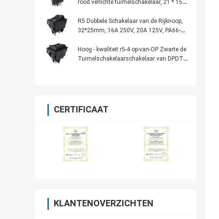
rood verlichte tuimelschakelaar, 21 * 15
mm, CQC UL VDE KC
R5 Dubbele Schakelaar van de Rijknoop,
32*25mm, 16A 250V, 20A 125V, PA66-
Huisvesting, met/zonder Lamp
Hoog - kwaliteit r5-4 op-van-OP Zwarte de
Tuimelschakelaarschakelaar van DPDT,
32*25mm, 20A 125VAC
CERTIFICAAT
KLANTENOVERZICHTEN