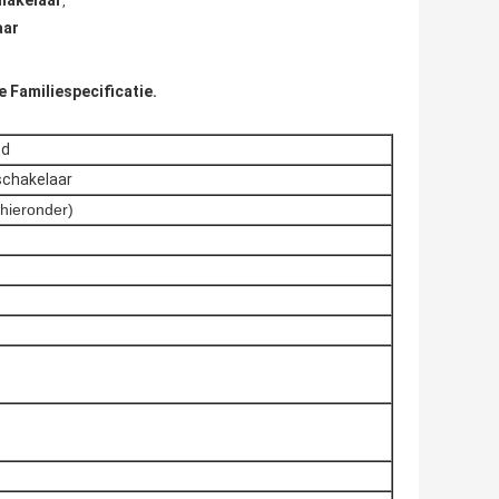
chakelaar
,
aar
 Familiespecificatie.
td
schakelaar
 hieronder)