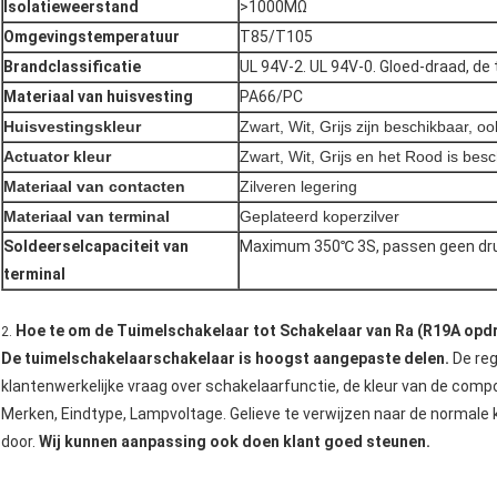
Isolatieweerstand
>1000MΩ
Omgevingstemperatuur
T85/T105
Brandclassificatie
UL 94V-2. UL 94V-0. Gloed-draad, de
Materiaal van huisvesting
PA66/PC
Huisvestingskleur
Zwart, Wit, Grijs zijn beschikbaar, 
Actuator kleur
Zwart, Wit, Grijs en het Rood is bes
Materiaal van contacten
Zilveren legering
Materiaal van terminal
Geplateerd koperzilver
Soldeerselcapaciteit van
Maximum 350℃ 3S, passen geen druk
terminal
Hoe te om de Tuimelschakelaar tot Schakelaar van Ra (R19A opdr
2.
De tuimelschakelaarschakelaar is hoogst aangepaste delen.
De re
klantenwerkelijke vraag over schakelaarfunctie, de kleur van de comp
Merken, Eindtype, Lampvoltage. Gelieve te verwijzen naar de normale
door.
Wij kunnen aanpassing ook doen klant goed steunen.