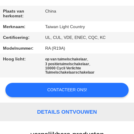
FABRIEKSREIS
Plaats van
China
herkomst:
Merknaam:
Taiwan Light Country
KWALITEITSCONTROLE
Certificering:
UL, CUL, VDE, ENEC, CQC, KC
CONTACTEER
Modelnummer:
RA (R19A)
ONS
Hoog licht:
,
op van tuimelschakelaar
,
3 positietuimelschakelaar
10000 Cycli Verlichte
Tuimelschakelaarschakelaar
NIEUWS
CONTACTEER ONS!
GEVALLEN
DETAILS ONTVOUWEN
SITEMAP