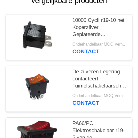
PRIVACY
vergelijkbare producten
POLICY
10000 Cycli r19-10 het
Koperzilver
Geplateerde
Eindpa66/pc
Onderhandelbaar MOQ:Verhandelbaar
Huisvesting van de
CONTACT
Tuimelschakelaarschakelaa
De zilveren Legering
contacteert
Tuimelschakelaarschakelaa
r19-6 12A/21A 125V
Onderhandelbaar MOQ:Verhandelbaar
AC UL CUL VDE
CONTACT
ENEC
PA66/PC
Elektroschakelaar r19-
5 van de