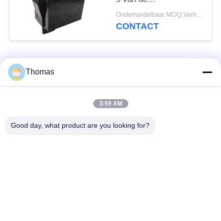
huisvestingstuimelschakela
Onderhandelbaar MOQ:Verhandelbaar
Gemakkelijk
CONTACT
Installatiehoog
rendement
populaire categorieën
Alle
Thomas
automatische het
3:59 AM
ksd301 thermostaat
terugstellenthermostaat
Good day, what product are you looking for?
Hand het
ksd301 thermische
Terugstellenthermostaat
schakelaar
Drukknop
Rocker switch
Elektroschakelaar