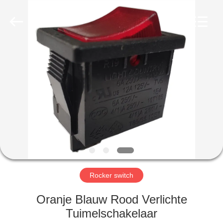
Light
Country(Changshu)
Co.,Ltd.
All
Rights
Reserved.
HUIS
PRODUCTEN
VIDEOS
VR-
SHOW
Rocker switch
ONGEVEER
Oranje Blauw Rood Verlichte
ONS
Tuimelschakelaar