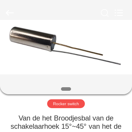
Light
Country(Changshu)
Co.,Ltd.
All
Rights
Reserved.
HUIS
PRODUCTEN
VIDEOS
VR-
SHOW
Rocker switch
ONGEVEER
Van de het Broodjesbal van de
ONS
schakelaarhoek 15°~45° van het de