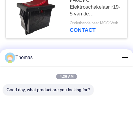
PA66/PC
Elektroschakelaar r19-
5 van de
huisvestingstuimelschakela
Onderhandelbaar MOQ:Verhandelbaar
Gemakkelijk
CONTACT
Installatiehoog
rendement
populaire categorieën
Alle
Thomas
automatische het
4:36 AM
ksd301 thermostaat
terugstellenthermostaat
Good day, what product are you looking for?
Hand het
ksd301 thermische
Terugstellenthermostaat
schakelaar
Drukknop
Rocker switch
Elektroschakelaar