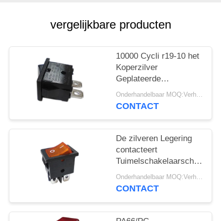
PRIVACY
POLICY
vergelijkbare producten
10000 Cycli r19-10 het
Koperzilver
Geplateerde
Eindpa66/pc
Onderhandelbaar MOQ:Verhandelbaar
Huisvesting van de
CONTACT
Tuimelschakelaarschakelaa
De zilveren Legering
contacteert
Tuimelschakelaarschakelaa
r19-6 12A/21A 125V
Onderhandelbaar MOQ:Verhandelbaar
AC UL CUL VDE
CONTACT
ENEC