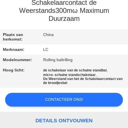
Schakelaarcontact de
FABRIEKSREIS
Weerstands300mω Maximum
Duurzaam
KWALITEITSCONTROLE
Plaats van
China
herkomst:
CONTACTEER
Merknaam:
LC
ONS
Modelnummer:
Rolling baltrilling
Hoog licht:
,
de schakelaar van de schuine standbal
NIEUWS
,
micro- schuine standschakelaar
De Weerstand van het de Schakelaarcontact van
de broodjesbal
GEVALLEN
CONTACTEER ONS!
SITEMAP
DETAILS ONTVOUWEN