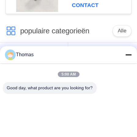
elektrische cycli, 6A
CONTACT
250V
populaire categorieën
Alle
automatische het
ksd301 thermostaat
Thomas
terugstellenthermostaat
5:00 AM
Hand het
ksd301 thermische
Terugstellenthermostaat
schakelaar
Good day, what product are you looking for?
Drukknop
Rocker switch
Elektroschakelaar
Waterdichte
Schuifschakelaar
Machtsschakelaar