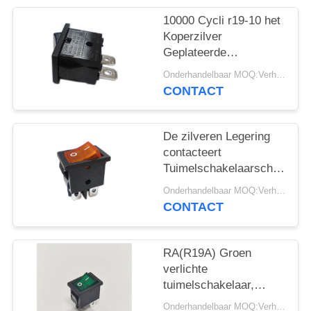
PRIVACY
POLICY
10000 Cycli r19-10 het
Koperzilver
Geplateerde
Eindpa66/pc
Onderhandelbaar MOQ:Verhandelbaar
Huisvesting van de
CONTACT
Tuimelschakelaarschakelaa
De zilveren Legering
contacteert
Tuimelschakelaarschakelaa
r19-6 12A/21A 125V
Onderhandelbaar MOQ:Verhandelbaar
AC UL CUL VDE
CONTACT
ENEC
RA(R19A) Groen
verlichte
tuimelschakelaar,
21*15 mm, 10.000
Onderhandelbaar MOQ:Verhandelbaar