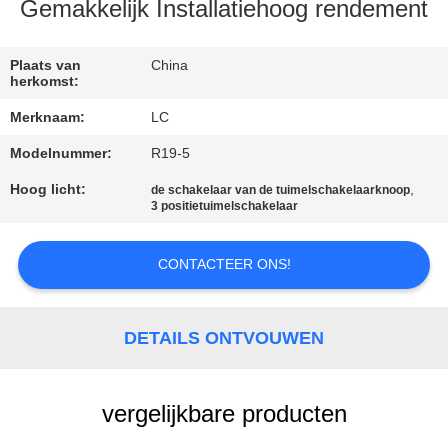
Gemakkelijk Installatiehoog rendement
FABRIEKSREIS
Plaats van
China
herkomst:
KWALITEITSCONTROLE
Merknaam:
LC
Modelnummer:
R19-5
CONTACTEER
ONS
Hoog licht:
,
de schakelaar van de tuimelschakelaarknoop
3 positietuimelschakelaar
NIEUWS
CONTACTEER ONS!
GEVALLEN
DETAILS ONTVOUWEN
SITEMAP
vergelijkbare producten