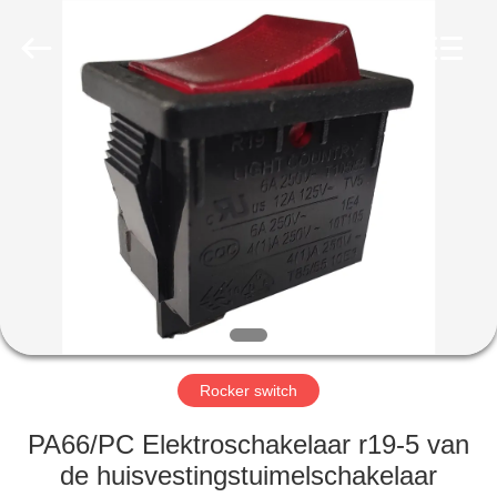
Light
Country(Changshu)
Co.,Ltd.
All
Rights
Reserved.
HUIS
PRODUCTEN
VIDEOS
VR-
SHOW
Rocker switch
ONGEVEER
PA66/PC Elektroschakelaar r19-5 van
ONS
de huisvestingstuimelschakelaar