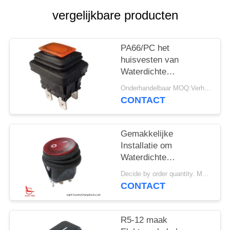
PRIVACY
vergelijkbare producten
POLICY
PA66/PC het
huisvesten van
Waterdichte
Machtsschakelaar,
Onderhandelbaar MOQ:Verhandelbaar
LC83-Reeks,
CONTACT
Mechanische 30000
Cycli.
Gemakkelijke
Installatie om
Waterdichte
Machtsschakelaar, het
Decide by order quantity. MOQ:1000PCS
levenscycli van φ
CONTACT
20mm, met Rood licht,
>10,000-.
R5-12 maak