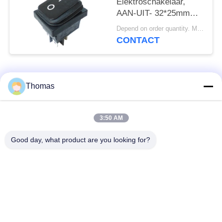
Elektroschakelaar,
AAN-UIT- 32*25mm
waterdicht, 4 terminals,
Depend on order quantity. MOQ:1000pcs
de Zwarte Huisvesting
CONTACT
van PA66/PC
populaire categorieën
Alle
Thomas
automatische het
3:50 AM
ksd301 thermostaat
terugstellenthermostaat
Good day, what product are you looking for?
Hand het
ksd301 thermische
Terugstellenthermostaat
schakelaar
Drukknop
Rocker switch
Elektroschakelaar