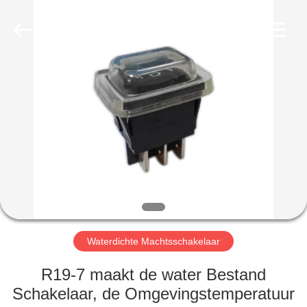
Light
Country(Changshu)
Co.,Ltd.
All
Rights
Reserved.
HUIS
PRODUCTEN
VIDEOS
VR-
SHOW
Waterdichte Machtsschakelaar
ONGEVEER
R19-7 maakt de water Bestand
ONS
Schakelaar, de Omgevingstemperatuur