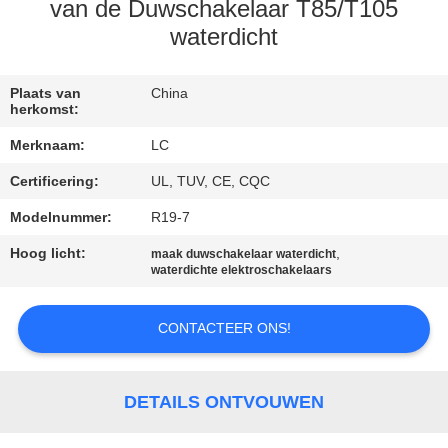
van de Duwschakelaar T85/T105
FABRIEKSREIS
waterdicht
KWALITEITSCONTROLE
Plaats van
China
herkomst:
Merknaam:
LC
CONTACTEER
Certificering:
UL, TUV, CE, CQC
ONS
Modelnummer:
R19-7
NIEUWS
Hoog licht:
,
maak duwschakelaar waterdicht
waterdichte elektroschakelaars
GEVALLEN
CONTACTEER ONS!
SITEMAP
DETAILS ONTVOUWEN