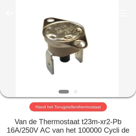
Light
Country(Changshu)
Co.,Ltd.
All
Rights
Reserved.
HUIS
PRODUCTEN
VIDEOS
VR-
SHOW
Hand het Terugstellenthermostaat
ONGEVEER
Van de Thermostaat t23m-xr2-Pb
ONS
16A/250V AC van het 100000 Cycli de