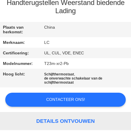
Handterugstellen Weerstand biedende
FABRIEKSREIS
Lading
KWALITEITSCONTROLE
Plaats van
China
herkomst:
Merknaam:
LC
CONTACTEER
Certificering:
UL, CUL, VDE, ENEC
ONS
Modelnummer:
T23m-xr2-Pb
NIEUWS
Hoog licht:
,
Schijfthermostaat
de onverwachte schakelaar van de
schijfthermostaat
GEVALLEN
CONTACTEER ONS!
SITEMAP
DETAILS ONTVOUWEN