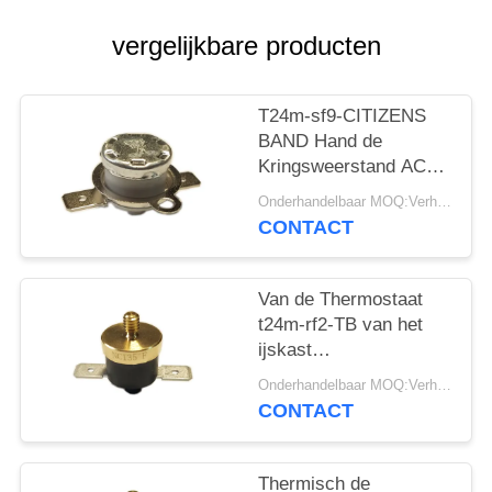
PRIVACY
POLICY
vergelijkbare producten
T24m-sf9-CITIZENS
BAND Hand de
Kringsweerstand AC
1450V van de het
Onderhandelbaar MOQ:Verhandelbaar
Terugstellenthermostaat
CONTACT
50mΩ voor 1 Min.
Van de Thermostaat
t24m-rf2-TB van het
ijskast
Handterugstellen de
Onderhandelbaar MOQ:Verhandelbaar
Isolatieweerstand
CONTACT
100MΩ of meer
Thermisch de