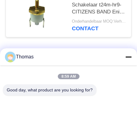
Schakelaar t24m-hr9-
CITIZENS BAND Enige
Enige Pool van
Onderhandelbaar MOQ:Verhandelbaar
handksd301 - werp
CONTACT
Duurzaam
populaire categorieën
Alle
Thomas
automatische het
8:59 AM
ksd301 thermostaat
terugstellenthermostaat
Good day, what product are you looking for?
Hand het
ksd301 thermische
Terugstellenthermostaat
schakelaar
Drukknop
Rocker switch
Elektroschakelaar