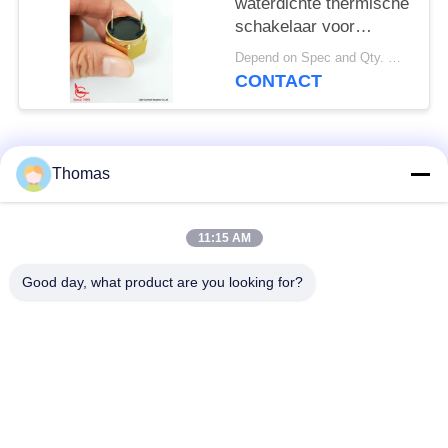
waterdichte thermische
schakelaar voor
voertuigbrandwaarschuwing
Depend on Spec and Qty. MOQ:1000 stuks
CONTACT
populaire categorieën
Alle
Thomas
automatische het
11:15 AM
ksd301 thermostaat
terugstellenthermostaat
Good day, what product are you looking for?
Hand het
ksd301 thermische
Terugstellenthermostaat
schakelaar
Drukknop
Rocker switch
Elektroschakelaar