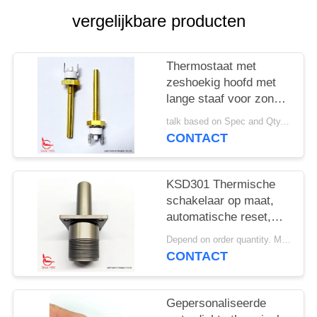
PRIVACY
vergelijkbare producten
POLICY
Thermostaat met
zeshoekig hoofd met
lange staaf voor zonne-
verwarmingsapparatuur
talk based on Spec and Qty. MOQ:1000 stuks
CONTACT
KSD301 Thermische
schakelaar op maat,
automatische reset,
voor
Depend on order quantity. MOQ:1000 stuks, ondersteunen ook monster- of testhoeveelheid.
sneeuwruimmachines
CONTACT
Gepersonaliseerde