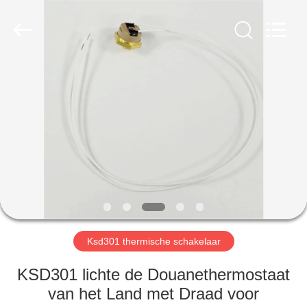
Light
Country(Changshu)
Co.,Ltd.
All
Rights
Reserved.
HUIS
PRODUCTEN
VIDEOS
VR-
SHOW
Ksd301 thermische schakelaar
ONGEVEER
KSD301 lichte de Douanethermostaat
ONS
van het Land met Draad voor