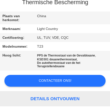
Thermische Bescherming
FABRIEKSREIS
Plaats van
China
herkomst:
KWALITEITSCONTROLE
Merknaam:
Light Country
Certificering:
UL, TUV, VDE, CQC
CONTACTEER
ONS
Modelnummer:
T23
Hoog licht:
,
PPS de Thermostaat van de Gevaldouane
,
KSD301 douanethermostaat
NIEUWS
De autothermostaat van de het
Terugstellendouane
GEVALLEN
CONTACTEER ONS!
SITEMAP
DETAILS ONTVOUWEN