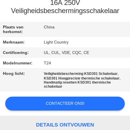
16A 250V
FABRIEKSREIS
Veiligheidsbeschermingsschakelaar
KWALITEITSCONTROLE
Plaats van
China
herkomst:
Merknaam:
Light Country
CONTACTEER
Certificering:
UL, CUL, VDE, CQC, CE
ONS
Modelnummer:
T24
NIEUWS
Hoog licht:
,
Veiligheidsbescherming KSD301 Schakelaar
,
KSD301 Hoogprecisie thermische schakelaar
Handmatig resetten KSD301 thermische
schakelaar
GEVALLEN
CONTACTEER ONS!
SITEMAP
DETAILS ONTVOUWEN