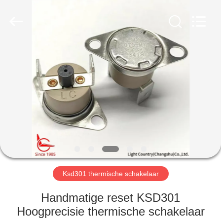
Light
Country(Changshu)
Co.,Ltd.
All
Rights
Reserved.
HUIS
PRODUCTEN
VIDEOS
VR-
SHOW
Ksd301 thermische schakelaar
ONGEVEER
Handmatige reset KSD301
ONS
Hoogprecisie thermische schakelaar