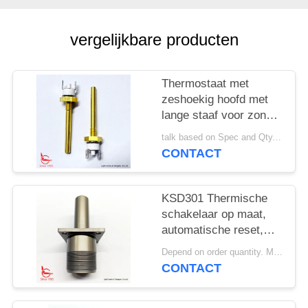
PRIVACY
POLICY
vergelijkbare producten
Thermostaat met
zeshoekig hoofd met
lange staaf voor zonne-
verwarmingsapparatuur
talk based on Spec and Qty. MOQ:1000 stuks
CONTACT
KSD301 Thermische
schakelaar op maat,
automatische reset,
voor
Depend on order quantity. MOQ:1000 stuks, ondersteunen ook monster- of testhoeveelheid.
sneeuwruimmachines
CONTACT