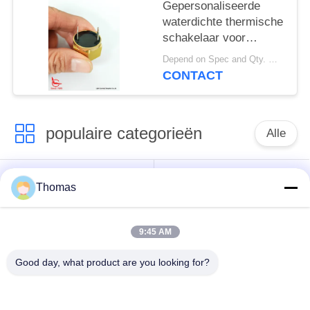
Gepersonaliseerde
waterdichte thermische
schakelaar voor
voertuigbrandwaarschuwing
Depend on Spec and Qty. MOQ:1000 stuks
CONTACT
populaire categorieën
Alle
automatische het
ksd301 thermostaat
Thomas
terugstellenthermostaat
9:45 AM
Hand het
ksd301 thermische
Terugstellenthermostaat
schakelaar
Good day, what product are you looking for?
Drukknop
Rocker switch