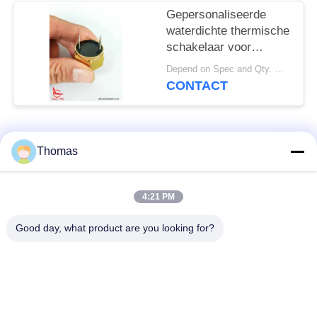
Gepersonaliseerde
waterdichte thermische
schakelaar voor
voertuigbrandwaarschuwing
Depend on Spec and Qty. MOQ:1000 stuks
CONTACT
populaire categorieën
Alle
Thomas
automatische het
4:21 PM
ksd301 thermostaat
terugstellenthermostaat
Good day, what product are you looking for?
Hand het
ksd301 thermische
Terugstellenthermostaat
schakelaar
Drukknop