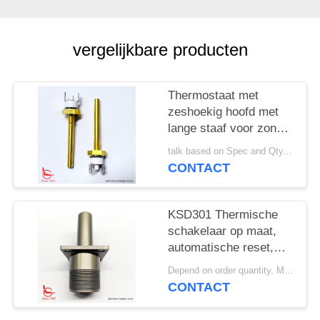
PRIVACY
POLICY
vergelijkbare producten
Thermostaat met
zeshoekig hoofd met
lange staaf voor zonne-
verwarmingsapparatuur
talk based on Spec and Qty. MOQ:1000 stuks
CONTACT
KSD301 Thermische
schakelaar op maat,
automatische reset,
voor
Depend on order quantity. MOQ:1000 stuks, ondersteunen ook monster- of testhoeveelheid.
sneeuwruimmachines
CONTACT