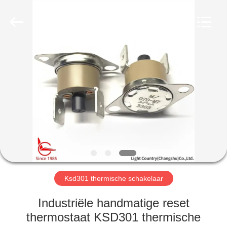
Light
Country(Changshu)
Co.,Ltd.
All
Rights
Reserved.
HUIS
PRODUCTEN
VIDEOS
VR-
SHOW
Ksd301 thermische schakelaar
ONGEVEER
Industriële handmatige reset
ONS
thermostaat KSD301 thermische