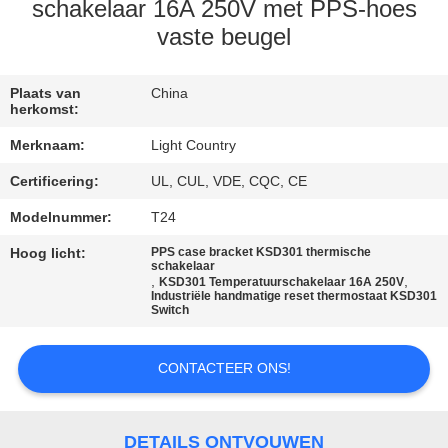
schakelaar 16A 250V met PPS-hoes
FABRIEKSREIS
vaste beugel
KWALITEITSCONTROLE
Plaats van
China
herkomst:
Merknaam:
Light Country
CONTACTEER
Certificering:
UL, CUL, VDE, CQC, CE
ONS
Modelnummer:
T24
NIEUWS
Hoog licht:
PPS case bracket KSD301 thermische
schakelaar
,
,
KSD301 Temperatuurschakelaar 16A 250V
Industriële handmatige reset thermostaat KSD301
Switch
GEVALLEN
CONTACTEER ONS!
SITEMAP
DETAILS ONTVOUWEN