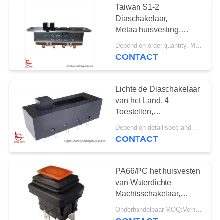
Taiwan S1-2
Diaschakelaar,
Metaalhuisvesting,
30*13*9mm, op-
Depend on order quantity. MOQ:1000pcs, steun ook proeflooppas Qty.
CONTACT
Lichte de Diaschakelaar
van het Land, 4
Toestellen,
37.5*14.2*11mm,
Depend on detail spec and quantity. MOQ:1000
Plasitc, Zwarte, UL TUV,
CONTACT
16A 250V
PA66/PC het huisvesten
van Waterdichte
Machtsschakelaar,
LC83-Reeks,
Onderhandelbaar MOQ:Verhandelbaar
Mechanische 30000