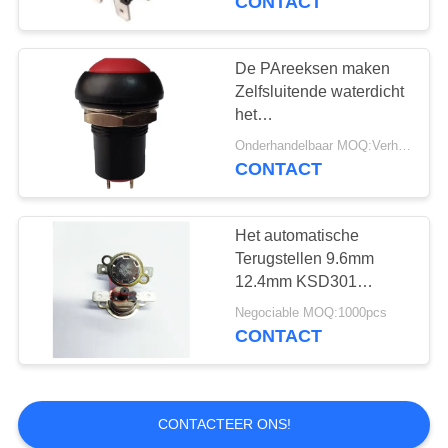
CONTACT
Cycli.
De PAreeksen maken
Zelfsluitende waterdicht
het
Levensduurzaamheid
Onderhandelbaar MOQ:Verhandelbaar
50000~1000000 van de
CONTACT
Machtsschakelaar IP67
Het automatische
Terugstellen 9.6mm
12.4mm KSD301
Bimetaal Onverwachte
Negociable MOQ:1000pcs
Schijfthermostaat
CONTACT
CONTACTEER ONS!