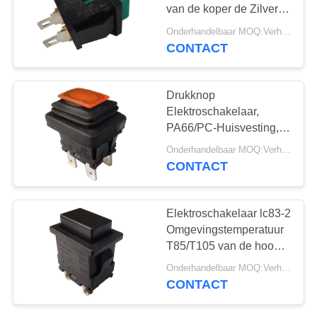
PRIVACY
van de koper de Zilver
POLICY
Geplateerde
Onderhandelbaar MOQ:Verhandelbaar
Einddrukknop Reeks 3A
CONTACT
125V AC 1A 250V AC
Drukknop
Elektroschakelaar,
PA66/PC-Huisvesting,
Oranje Waterdichte
Onderhandelbaar MOQ:Verhandelbaar
leiden, lc83-3
CONTACT
Elektroschakelaar lc83-2
Omgevingstemperatuur
T85/T105 van de hoog
rendementdrukknop
Onderhandelbaar MOQ:Verhandelbaar
CONTACT