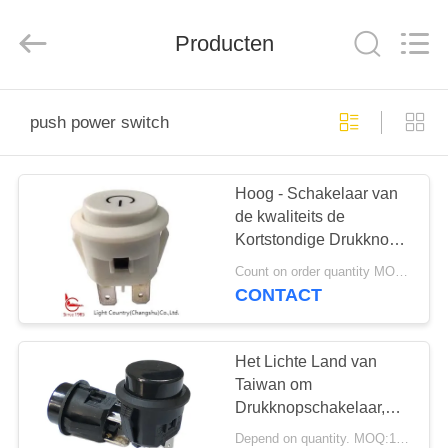
Light
Country(Changshu)
Co.,Ltd.
Producten
All
Rights
Reserved.
HUIS
push power switch
PRODUCTEN
Hoog - Schakelaar van
de kwaliteits de
VIDEOS
Kortstondige Drukknop,
Φ20, Wit, SPST, () -
Count on order quantity MOQ:1000pcs
WEG, voor Machtsbegin.
VR-
CONTACT
SHOW
Het Lichte Land van
ONGEVEER
Taiwan om
Drukknopschakelaar,
ONS
LC210, Zwarte Φ20,
Depend on quantity. MOQ:1000pcs