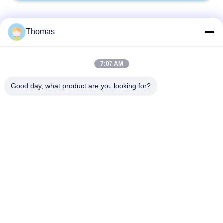
populaire categorieën
Alle
Thomas
automatische het
7:07 AM
ksd301 thermostaat
terugstellenthermostaat
Good day, what product are you looking for?
Hand het
ksd301 thermische
Terugstellenthermostaat
schakelaar
Drukknop
Rocker switch
Elektroschakelaar
Waterdichte
Schuifschakelaar
Machtsschakelaar