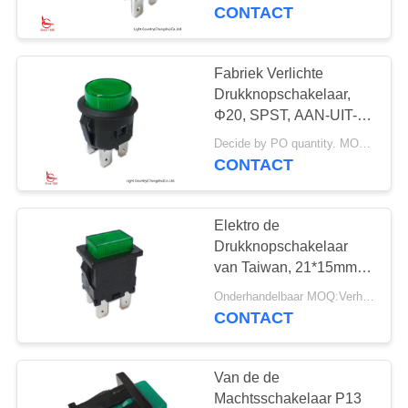
AAN-UIT-, 10A/16A
CONTACT
125V/250V
FABRIEKSREIS
Fabriek Verlichte
KWALITEITSCONTROLE
Drukknopschakelaar,
Φ20, SPST, AAN-UIT-,
Groene Knoop, 16A
CONTACTEER
Decide by PO quantity. MOQ:1000pcs, steun altijd steekproeven.
250V
CONTACT
ONS
Elektro de
NIEUWS
Drukknopschakelaar
van Taiwan, 21*15mm,
GEVALLEN
AAN-UIT-, Verlicht
Onderhandelbaar MOQ:Verhandelbaar
Groen
CONTACT
SITEMAP
Van de de
Machtsschakelaar P13