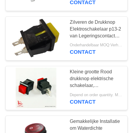
CONTACT
Geplateerde Terminal
Zilveren de Drukknop
Elektroschakelaar p13-2
van Legeringscontacten
10000 Cycli
Onderhandelbaar MOQ:Verhandelbaar
CONTACT
Kleine grootte Rood
drukknop elektrische
schakelaar,
14mm*14mm, ON OFF,
Depend on order quantity. MOQ:1000 stuks
UL VDE ENEC
CONTACT
Gemakkelijke Installatie
om Waterdichte