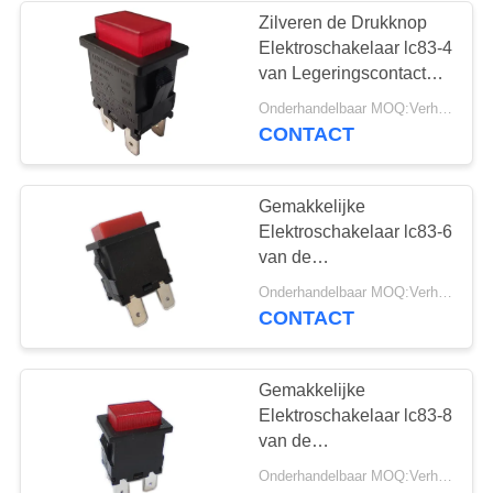
Zilveren de Drukknop
Elektroschakelaar lc83-4
van Legeringscontacten
Elektro 10000 Cycli
Onderhandelbaar MOQ:Verhandelbaar
CONTACT
Gemakkelijke
Elektroschakelaar lc83-6
van de
Installatiedrukknop
Onderhandelbaar MOQ:Verhandelbaar
Koper Zilveren
CONTACT
Geplateerde Terminal
Gemakkelijke
Elektroschakelaar lc83-8
van de
Installatiedrukknop
Onderhandelbaar MOQ:Verhandelbaar
Koper Zilveren