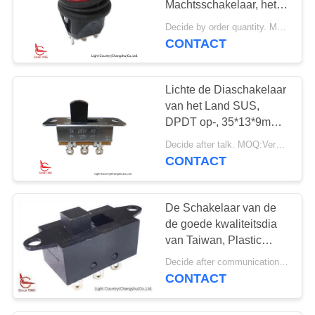
Machtsschakelaar, het
levenscycli van φ 20mm,
Decide by order quantity. MOQ:1000PCS
met Rood licht,
CONTACT
>10,000-.
Lichte de Diaschakelaar
van het Land SUS,
DPDT op-, 35*13*9mm,
UL, 3A 250V AC
Decide after talk. MOQ:Verhandelbaar
CONTACT
De Schakelaar van de
de goede kwaliteitsdia
van Taiwan, Plastic
Zwarte, Twee toestellen,
Decide after communication. MOQ:1000pcs
37mm*14.2mm*12m, UL
CONTACT
TUV