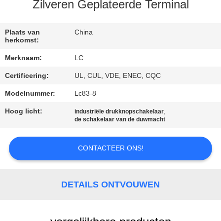
Zilveren Geplateerde Terminal
FABRIEKSREIS
Plaats van
China
herkomst:
KWALITEITSCONTROLE
Merknaam:
LC
Certificering:
UL, CUL, VDE, ENEC, CQC
CONTACTEER
ONS
Modelnummer:
Lc83-8
Hoog licht:
,
industriële drukknopschakelaar
de schakelaar van de duwmacht
NIEUWS
CONTACTEER ONS!
GEVALLEN
DETAILS ONTVOUWEN
SITEMAP