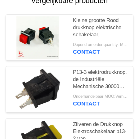
PRIVACY
vergelijkbare producten
POLICY
Kleine grootte Rood
drukknop elektrische
schakelaar,
14mm*14mm, ON OFF,
Depend on order quantity. MOQ:1000 stuks
UL VDE ENEC
CONTACT
P13-3 elektrodrukknop,
de Industriële
Mechanische 30000
Cycli van de
Onderhandelbaar MOQ:Verhandelbaar
Drukknopschakelaar
CONTACT
Zilveren de Drukknop
Elektroschakelaar p13-
2 van