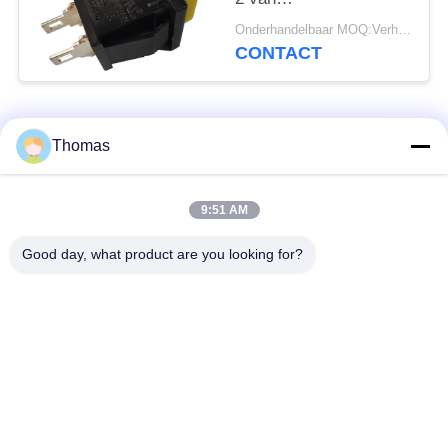
Legeringscontacten
Onderhandelbaar MOQ:Verhandelbaar
10000 Cycli
CONTACT
populaire categorieën
Alle
Thomas
automatische het
9:51 AM
ksd301 thermostaat
terugstellenthermostaat
Good day, what product are you looking for?
Hand het
ksd301 thermische
Terugstellenthermostaat
schakelaar
Drukknop
Rocker switch
Elektroschakelaar