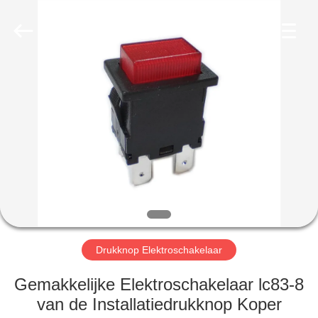
Light
Country(Changshu)
Co.,Ltd.
All
Rights
Reserved.
HUIS
PRODUCTEN
VIDEOS
VR-
SHOW
Drukknop Elektroschakelaar
ONGEVEER
Gemakkelijke Elektroschakelaar lc83-8
ONS
van de Installatiedrukknop Koper