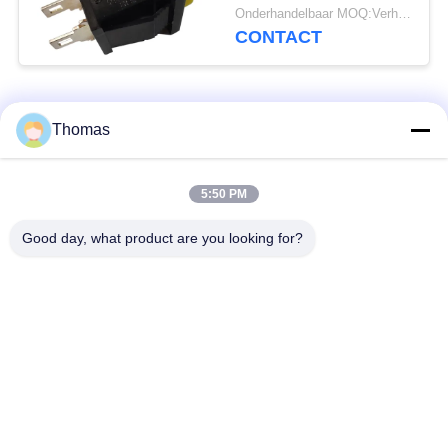
Legeringscontacten
Onderhandelbaar MOQ:Verhandelbaar
10000 Cycli
CONTACT
populaire categorieën
Alle
Thomas
automatische het
5:50 PM
ksd301 thermostaat
terugstellenthermostaat
Good day, what product are you looking for?
Hand het
ksd301 thermische
Terugstellenthermostaat
schakelaar
Drukknop
Rocker switch
Elektroschakelaar
Waterdichte
Schuifschakelaar