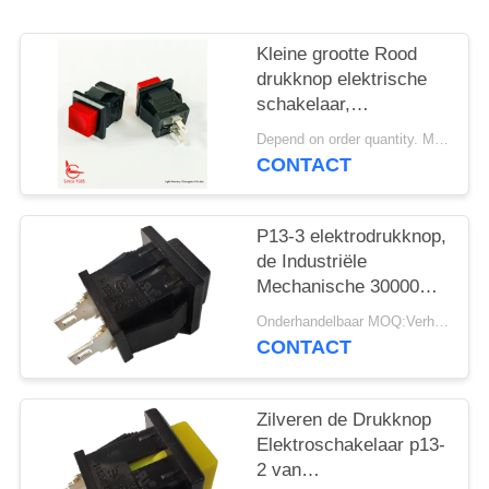
PRIVACY
POLICY
Kleine grootte Rood
drukknop elektrische
schakelaar,
14mm*14mm, ON OFF,
Depend on order quantity. MOQ:1000 stuks
UL VDE ENEC
CONTACT
P13-3 elektrodrukknop,
de Industriële
Mechanische 30000
Cycli van de
Onderhandelbaar MOQ:Verhandelbaar
Drukknopschakelaar
CONTACT
Zilveren de Drukknop
Elektroschakelaar p13-
2 van