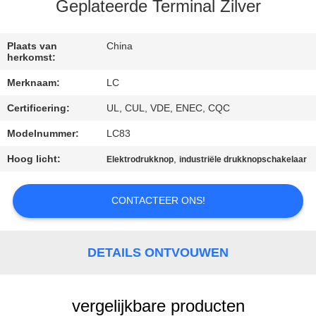
Geplateerde Terminal Zilver
FABRIEKSREIS
Plaats van
China
herkomst:
KWALITEITSCONTROLE
Merknaam:
LC
Certificering:
UL, CUL, VDE, ENEC, CQC
CONTACTEER
ONS
Modelnummer:
LC83
Hoog licht:
,
Elektrodrukknop
industriële drukknopschakelaar
NIEUWS
CONTACTEER ONS!
GEVALLEN
DETAILS ONTVOUWEN
SITEMAP
vergelijkbare producten