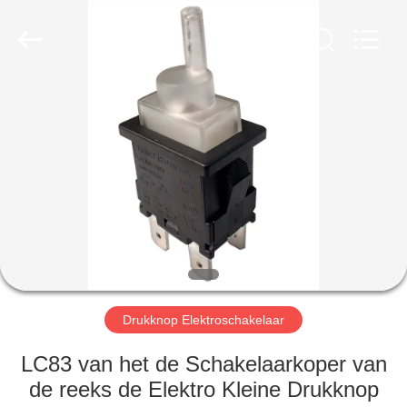
Light
Country(Changshu)
Co.,Ltd.
All
Rights
Reserved.
HUIS
PRODUCTEN
VIDEOS
VR-
SHOW
Drukknop Elektroschakelaar
ONGEVEER
LC83 van het de Schakelaarkoper van
ONS
de reeks de Elektro Kleine Drukknop