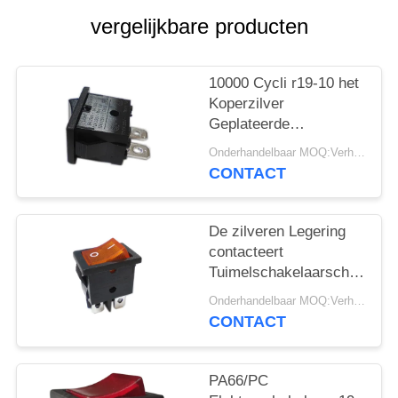
PRIVACY
vergelijkbare producten
POLICY
10000 Cycli r19-10 het
Koperzilver
Geplateerde
Eindpa66/pc
Onderhandelbaar MOQ:Verhandelbaar
Huisvesting van de
CONTACT
Tuimelschakelaarschakelaa
De zilveren Legering
contacteert
Tuimelschakelaarschakelaa
r19-6 12A/21A 125V
Onderhandelbaar MOQ:Verhandelbaar
AC UL CUL VDE
CONTACT
ENEC
PA66/PC