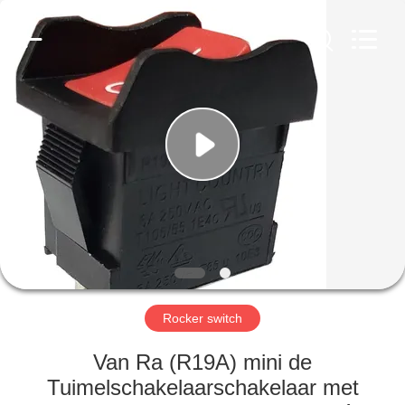
Light
Country(Changshu)
Co.,Ltd.
All
Rights
Reserved.
HUIS
PRODUCTEN
VIDEOS
VR-
SHOW
Rocker switch
ONGEVEER
Van Ra (R19A) mini de
ONS
Tuimelschakelaarschakelaar met