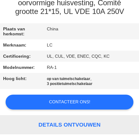
oorvormige huisvesting, Comité
FABRIEKSREIS
grootte 21*15, UL VDE 10A 250V
KWALITEITSCONTROLE
Plaats van
China
herkomst:
Merknaam:
LC
CONTACTEER
Certificering:
UL, CUL, VDE, ENEC, CQC, KC
ONS
Modelnummer:
RA-1
NIEUWS
Hoog licht:
,
op van tuimelschakelaar
3 positietuimelschakelaar
GEVALLEN
CONTACTEER ONS!
SITEMAP
DETAILS ONTVOUWEN