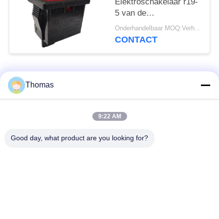
Elektroschakelaar r19-
5 van de
huisvestingstuimelschakela
Onderhandelbaar MOQ:Verhandelbaar
Gemakkelijk
CONTACT
Installatiehoog
rendement
populaire categorieën
Alle
Thomas
automatische het
9:22 AM
ksd301 thermostaat
terugstellenthermostaat
Good day, what product are you looking for?
Hand het
ksd301 thermische
Terugstellenthermostaat
schakelaar
Drukknop
Rocker switch
Elektroschakelaar