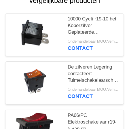
PRIVACY
vergelijkbare producten
POLICY
10000 Cycli r19-10 het
Koperzilver
Geplateerde
Eindpa66/pc
Onderhandelbaar MOQ:Verhandelbaar
Huisvesting van de
CONTACT
Tuimelschakelaarschakelaa
De zilveren Legering
contacteert
Tuimelschakelaarschakelaa
r19-6 12A/21A 125V
Onderhandelbaar MOQ:Verhandelbaar
AC UL CUL VDE
CONTACT
ENEC
PA66/PC
Elektroschakelaar r19-
5 van de