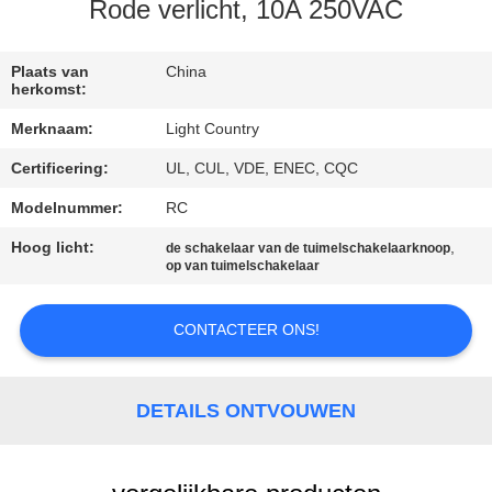
Rode verlicht, 10A 250VAC
FABRIEKSREIS
Plaats van
China
herkomst:
KWALITEITSCONTROLE
Merknaam:
Light Country
Certificering:
UL, CUL, VDE, ENEC, CQC
CONTACTEER
ONS
Modelnummer:
RC
Hoog licht:
,
de schakelaar van de tuimelschakelaarknoop
op van tuimelschakelaar
NIEUWS
CONTACTEER ONS!
GEVALLEN
DETAILS ONTVOUWEN
SITEMAP