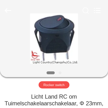
Light
Country(Changshu)
Co.,Ltd.
All
Rights
Reserved.
HUIS
PRODUCTEN
VIDEOS
VR-
SHOW
Rocker switch
ONGEVEER
Licht Land RC om
ONS
Tuimelschakelaarschakelaar, Φ 23mm,