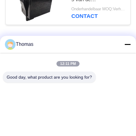
huisvestingstuimelschakela
Onderhandelbaar MOQ:Verhandelbaar
Gemakkelijk
CONTACT
Installatiehoog
rendement
populaire categorieën
Alle
Thomas
automatische het
12:11 PM
ksd301 thermostaat
terugstellenthermostaat
Good day, what product are you looking for?
Hand het
ksd301 thermische
Terugstellenthermostaat
schakelaar
Drukknop
Rocker switch
Elektroschakelaar