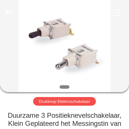
Light
Country(Changshu)
Co.,Ltd.
All
Rights
Reserved.
HUIS
PRODUCTEN
VIDEOS
VR-
SHOW
Drukknop Elektroschakelaar
ONGEVEER
Duurzame 3 Positieknevelschakelaar,
ONS
Klein Geplateerd het Messingstin van