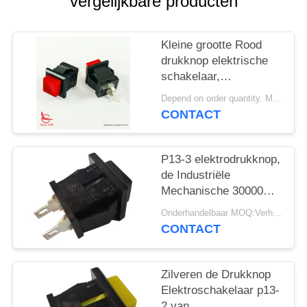
PRIVACY
vergelijkbare producten
POLICY
Kleine grootte Rood
drukknop elektrische
schakelaar,
14mm*14mm, ON OFF,
Depend on order quantity. MOQ:1000 stuks
UL VDE ENEC
CONTACT
P13-3 elektrodrukknop,
de Industriële
Mechanische 30000
Cycli van de
Onderhandelbaar MOQ:Verhandelbaar
Drukknopschakelaar
CONTACT
Zilveren de Drukknop
Elektroschakelaar p13-
2 van