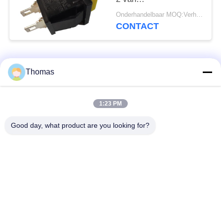
Legeringscontacten
Onderhandelbaar MOQ:Verhandelbaar
10000 Cycli
CONTACT
populaire categorieën
Alle
Thomas
automatische het
1:23 PM
ksd301 thermostaat
terugstellenthermostaat
Good day, what product are you looking for?
Hand het
ksd301 thermische
Terugstellenthermostaat
schakelaar
Drukknop
Rocker switch
Elektroschakelaar