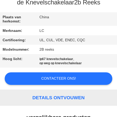
de Knevelschakelaar2b Reeks
FABRIEKSREIS
Plaats van
China
herkomst:
KWALITEITSCONTROLE
Merknaam:
LC
Certificering:
UL, CUL, VDE, ENEC, CQC
CONTACTEER
ONS
Modelnummer:
2B reeks
Hoog licht:
,
ip67 knevelschakelaar
op weg op knevelschakelaar
NIEUWS
CONTACTEER ONS!
GEVALLEN
DETAILS ONTVOUWEN
SITEMAP