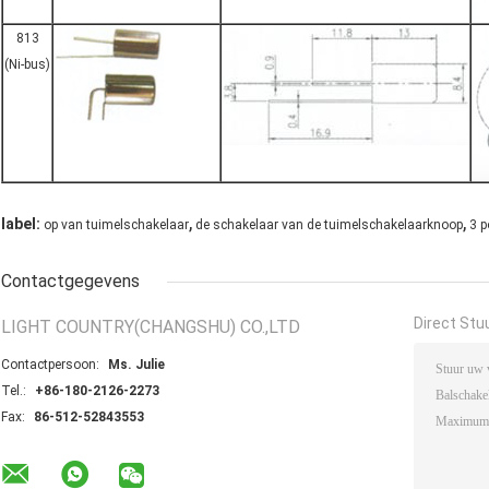
813
(Ni-bus)
,
,
label:
op van tuimelschakelaar
de schakelaar van de tuimelschakelaarknoop
3 p
Contactgegevens
Direct Stu
LIGHT COUNTRY(CHANGSHU) CO.,LTD
Contactpersoon:
Ms. Julie
Tel.:
+86-180-2126-2273
Fax:
86-512-52843553