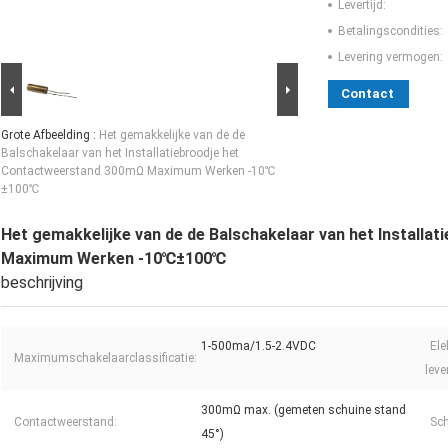
Levertijd:
Betalingscondities:
Levering vermogen:
Contact
Grote Afbeelding :
Het gemakkelijke van de de
Balschakelaar van het Installatiebroodje het
Contactweerstand 300mΩ Maximum Werken -10℃
±100℃
Het gemakkelijke van de de Balschakelaar van het Install
Maximum Werken -10℃±100℃
beschrijving
1-500ma/1.5-2.4VDC
Ele
Maximumschakelaarclassificatie:
lev
300mΩ max. (gemeten schuine stand
Contactweerstand:
Sch
45°)