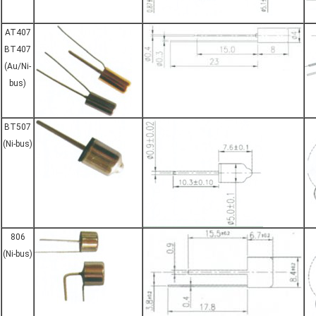
AT407
BT407
(Au/Ni-
bus)
BT507
(Ni-bus)
806
(Ni-bus)