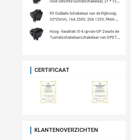
rood verlichte tuimelschakelaar, 21 * 15
mm, CQC UL VDE KC
R5 Dubbele Schakelaar van de Rijknoop,
32*25mm, 16A 250V, 20A 125V, PA66-
Huisvesting, met/zonder Lamp
Hoog - kwaliteit r5-4 op-van-OP Zwarte de
Tuimelschakelaarschakelaar van DPDT,
32*25mm, 20A 125VAC
CERTIFICAAT
KLANTENOVERZICHTEN