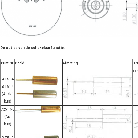
De opties van de schakelaarfunctie.
Punt Nr
Beeld
Afmeting
Tri
OP
AT514
BT514
(Au/Ni-
bus)
At514-3
(Au-
bus)