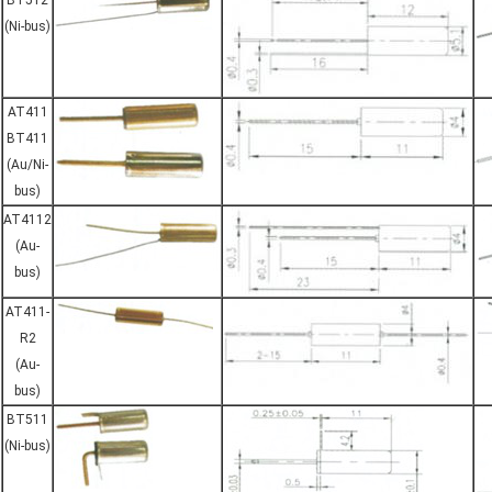
BT512
(Ni-bus)
AT411
BT411
(Au/Ni-
bus)
AT4112
(Au-
bus)
AT411-
R2
(Au-
bus)
BT511
(Ni-bus)