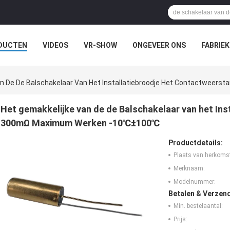
DUCTEN
VIDEOS
VR-SHOW
ONGEVEER ONS
FABRIEK
EVALLEN
an De De Balschakelaar Van Het Installatiebroodje Het Contactwe
Het gemakkelijke van de de Balschakelaar van het In
300mΩ Maximum Werken -10℃±100℃
Productdetails:
Plaats van herkoms
Merknaam:
Modelnummer:
Betalen & Verzen
Min. bestelaantal:
Prijs: