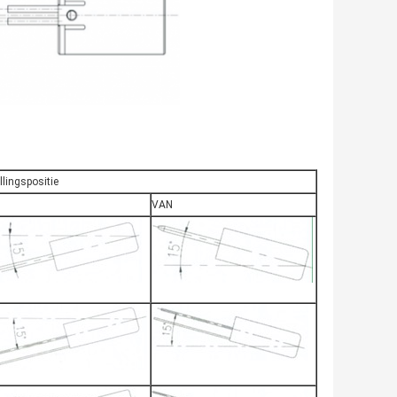
llingspositie
VAN