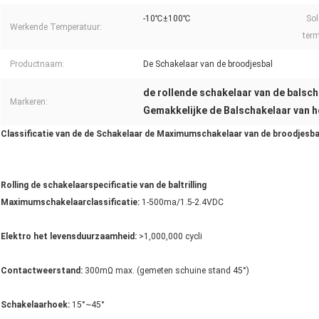
-10℃±100℃
Sol
Werkende Temperatuur:
term
Productnaam:
De Schakelaar van de broodjesbal
de rollende schakelaar van de balsc
Markeren:
Gemakkelijke de Balschakelaar van he
Classificatie van de de Schakelaar de Maximumschakelaar van de broodjesba
Rolling de schakelaarspecificatie van de baltrilling
Maximumschakelaarclassificatie:
1-500ma/1.5-2.4VDC
Elektro het levensduurzaamheid:
>1,000,000 cycli
Contactweerstand:
300mΩ max. (gemeten schuine stand 45°)
Schakelaarhoek:
15°~45°