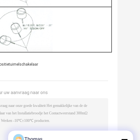
ositietuimelschakelaar
ur uw aanvraag naar ons
Thomas