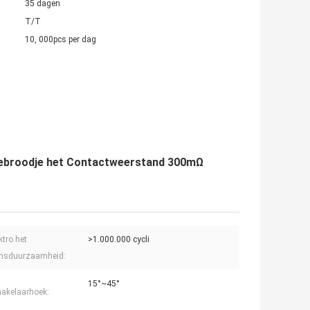
35 dagen
T/T
10, 000pcs per dag
atiebroodje het Contactweerstand 300mΩ
ktro het
>1.000.000 cycli
ensduurzaamheid:
15°~45°
akelaarhoek: