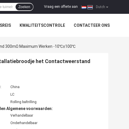
Vraag een offerte aan
Zoeken
|
Dutch
SREIS
KWALITEITSCONTROLE
CONTACTEER ONS
erstand 300mΩ Maximum Werken -10℃±100℃
stallatiebroodje het Contactweerstand
t:
China
LC
Rolling baltrilling
den Algemene voorwaarden:
Verhandelbaar
Onderhandelbaar