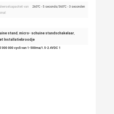
deerselcapaciteit van
260℃ - 5 seconds/360℃ - 3 seconden
inal:
huine stand
micro- schuine standschakelaar
,
,
t Installatiebroodje
l 000 000 cycli van 1-500ma/1.5-2.4VDC 1