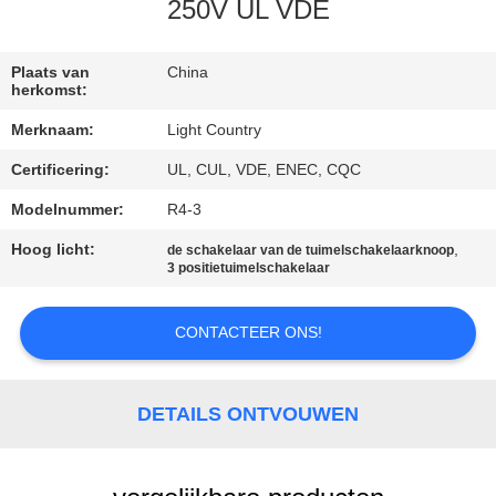
250V UL VDE
FABRIEKSREIS
Plaats van
China
herkomst:
KWALITEITSCONTROLE
Merknaam:
Light Country
Certificering:
UL, CUL, VDE, ENEC, CQC
CONTACTEER
ONS
Modelnummer:
R4-3
Hoog licht:
,
de schakelaar van de tuimelschakelaarknoop
3 positietuimelschakelaar
NIEUWS
CONTACTEER ONS!
GEVALLEN
DETAILS ONTVOUWEN
SITEMAP