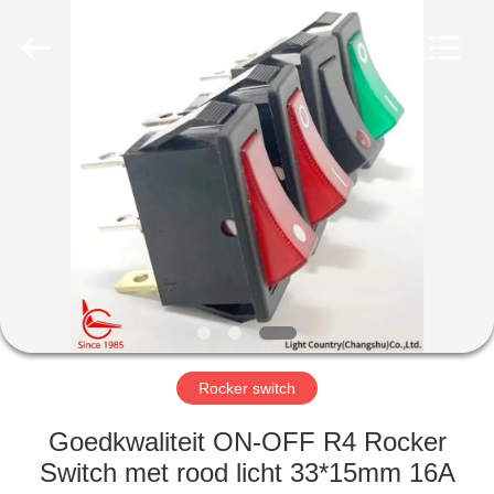
Light
Country(Changshu)
Co.,Ltd.
All
Rights
Reserved.
HUIS
PRODUCTEN
VIDEOS
VR-
SHOW
Rocker switch
ONGEVEER
Goedkwaliteit ON-OFF R4 Rocker
ONS
Switch met rood licht 33*15mm 16A