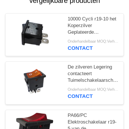
PRIVACY
vergelijkbare producten
POLICY
10000 Cycli r19-10 het
Koperzilver
Geplateerde
Eindpa66/pc
Onderhandelbaar MOQ:Verhandelbaar
Huisvesting van de
CONTACT
Tuimelschakelaarschakelaa
De zilveren Legering
contacteert
Tuimelschakelaarschakelaa
r19-6 12A/21A 125V
Onderhandelbaar MOQ:Verhandelbaar
AC UL CUL VDE
CONTACT
ENEC
PA66/PC
Elektroschakelaar r19-
5 van de