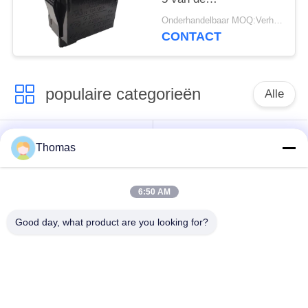
huisvestingstuimelschakela
Onderhandelbaar MOQ:Verhandelbaar
Gemakkelijk
CONTACT
Installatiehoog
rendement
populaire categorieën
Alle
automatische het
ksd301 thermostaat
Thomas
terugstellenthermostaat
6:50 AM
Hand het
ksd301 thermische
Terugstellenthermostaat
schakelaar
Good day, what product are you looking for?
Drukknop
Rocker switch
Elektroschakelaar