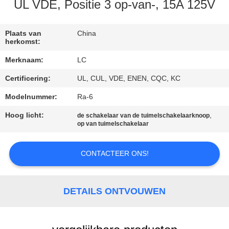
UL VDE, Positie 3 op-van-, 15A 125V
FABRIEKSREIS
Plaats van
China
herkomst:
KWALITEITSCONTROLE
Merknaam:
LC
Certificering:
UL, CUL, VDE, ENEN, CQC, KC
CONTACTEER
ONS
Modelnummer:
Ra-6
Hoog licht:
,
de schakelaar van de tuimelschakelaarknoop
op van tuimelschakelaar
NIEUWS
CONTACTEER ONS!
GEVALLEN
DETAILS ONTVOUWEN
SITEMAP