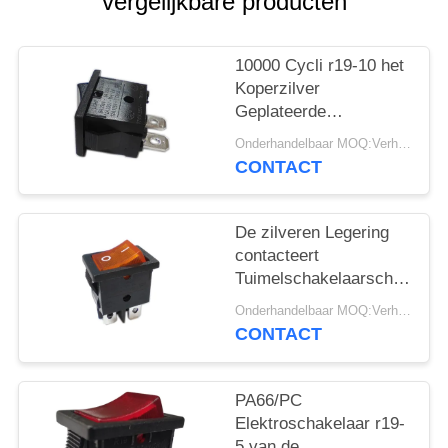
PRIVACY
vergelijkbare producten
POLICY
10000 Cycli r19-10 het
Koperzilver
Geplateerde
Eindpa66/pc
Onderhandelbaar MOQ:Verhandelbaar
Huisvesting van de
CONTACT
Tuimelschakelaarschakelaa
De zilveren Legering
contacteert
Tuimelschakelaarschakelaa
r19-6 12A/21A 125V
Onderhandelbaar MOQ:Verhandelbaar
AC UL CUL VDE
CONTACT
ENEC
PA66/PC
Elektroschakelaar r19-
5 van de