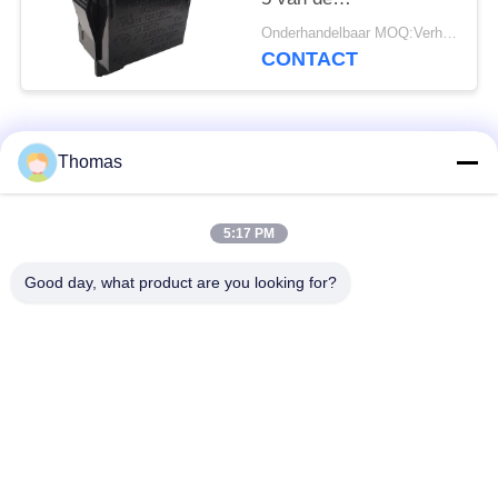
huisvestingstuimelschakela
Onderhandelbaar MOQ:Verhandelbaar
Gemakkelijk
CONTACT
Installatiehoog
rendement
populaire categorieën
Alle
Thomas
automatische het
5:17 PM
ksd301 thermostaat
terugstellenthermostaat
Good day, what product are you looking for?
Hand het
ksd301 thermische
Terugstellenthermostaat
schakelaar
Drukknop
Rocker switch
Elektroschakelaar