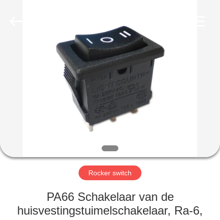
Light
Country(Changshu)
Co.,Ltd.
All
Rights
Reserved.
HUIS
PRODUCTEN
VIDEOS
VR-
SHOW
Rocker switch
ONGEVEER
PA66 Schakelaar van de
ONS
huisvestingstuimelschakelaar, Ra-6,