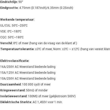
Eindrichtlijn:
90°
Eindgrootte:
4.75mm (0.187inch)/6.35mm (0.25inch)
Werkende temperatuur:
UL/CUL: 50℃~250℃
VDE: 0℃~180℃
CQC: 50℃~180℃
Verschil:
8℃ of meer (hang van de vraag van de klant af.)
Temperatuurtolerantie:
±3℃ of meer, Norm: ±3℃ ~ ±12℃ (hang van vereist klant 
Elektroclassificatie:
16A/250V AC Weerstand biedende lading
15A/125V AC Weerstand biedende lading
10A/250V AC Weerstand biedende lading
Duurzaamheid:
100.000 cycli of meer
Kringsweerstand:
50mΩ of minder
Isolatieweerstand:
100MΩ of meer (gelijkstroom 500V)
Diëlektrische Sterkte:
AC 1,450V voor 1 min.