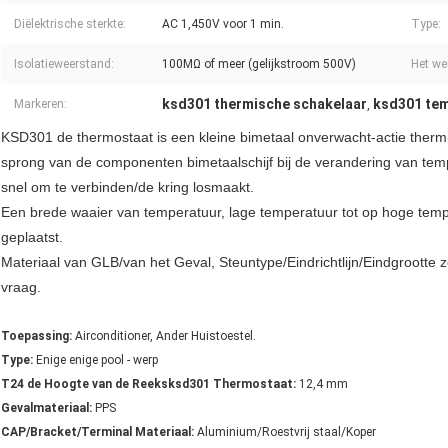
Diëlektrische sterkte:
AC 1,450V voor 1 min.
Type:
Isolatieweerstand:
100MΩ of meer (gelijkstroom 500V)
Het we
ksd301 thermische schakelaar
ksd301 tem
Markeren:
,
KSD301 de thermostaat is een kleine bimetaal onverwacht-actie thermi
sprong van de componenten bimetaalschijf bij de verandering van tem
snel om te verbinden/de kring losmaakt.
Een brede waaier van temperatuur, lage temperatuur tot op hoge temp
geplaatst.
Materiaal van GLB/van het Geval, Steuntype/Eindrichtlijn/Eindgroott
vraag.
Toepassing:
Airconditioner, Ander Huistoestel.
Type:
Enige enige pool - werp
T24 de Hoogte van de Reeksksd301 Thermostaat:
12,4 mm
Gevalmateriaal:
PPS
CAP/Bracket/Terminal Materiaal:
Aluminium/Roestvrij staal/Koper