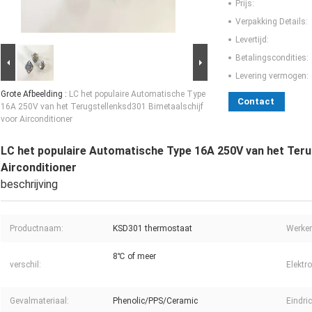
Prijs:
Verpakking Details:
Levertijd:
Betalingscondities:
Levering vermogen:
Grote Afbeelding :
LC het populaire Automatische Type
Contact
16A 250V van het Terugstellenksd301 Bimetaalschijf
voor Airconditioner
LC het populaire Automatische Type 16A 250V van het Teru
Airconditioner
beschrijving
Productnaam:
KSD301 thermostaat
Werken
8℃ of meer
verschil:
Elektro
Gevalmateriaal:
Phenolic/PPS/Ceramic
Eindric