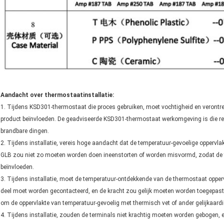
Aandacht over thermostaatinstallatie:
1. Tijdens KSD301-thermostaat die proces gebruiken, moet vochtigheid en verontrei
product beïnvloeden. De geadviseerde KSD301-thermostaat werkomgeving is die rel
brandbare dingen.
2. Tijdens installatie, vereis hoge aandacht dat de temperatuur-gevoelige opperv
GLB zou niet zo moeten worden doen ineenstorten of worden misvormd, zodat de te
beïnvloeden.
3. Tijdens installatie, moet de temperatuur-ontdekkende van de thermostaat opperv
deel moet worden gecontacteerd, en de kracht zou gelijk moeten worden toegepast 
om de oppervlakte van temperatuur-gevoelig met thermisch vet of ander gelijkaard
4. Tijdens installatie, zouden de terminals niet krachtig moeten worden gebogen,