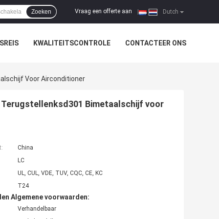
Vraag een offerte aan
Zoeken
|
Dutch
SREIS
KWALITEITSCONTROLE
CONTACTEER ONS
schijf Voor Airconditioner
 Terugstellenksd301 Bimetaalschijf voor
t:
China
LC
UL, CUL, VDE, TUV, CQC, CE, KC
T24
den Algemene voorwaarden:
Verhandelbaar