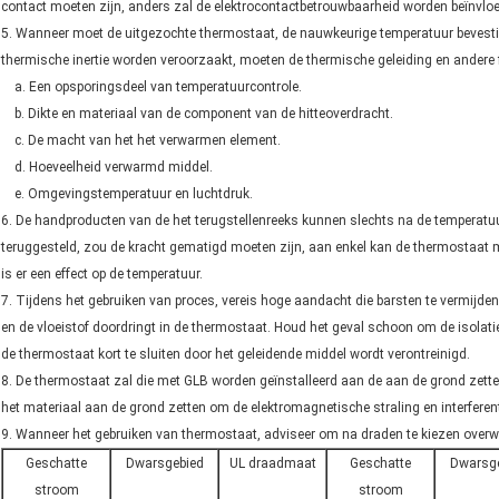
contact moeten zijn, anders zal de elektrocontactbetrouwbaarheid worden beïnvloe
5. Wanneer moet de uitgezochte thermostaat, de nauwkeurige temperatuur bevesti
thermische inertie worden veroorzaakt, moeten de thermische geleiding en andere 
a. Een opsporingsdeel van temperatuurcontrole.
b. Dikte en materiaal van de component van de hitteoverdracht.
c. De macht van het het verwarmen element.
d. Hoeveelheid verwarmd middel.
e. Omgevingstemperatuur en luchtdruk.
6. De handproducten van de het terugstellenreeks kunnen slechts na de temperat
teruggesteld, zou de kracht gematigd moeten zijn, aan enkel kan de thermostaat 
is er een effect op de temperatuur.
7. Tijdens het gebruiken van proces, vereis hoge aandacht die barsten te vermijde
en de vloeistof doordringt in de thermostaat. Houd het geval schoon om de isolatie
de thermostaat kort te sluiten door het geleidende middel wordt verontreinigd.
8. De thermostaat zal die met GLB worden geïnstalleerd aan de aan de grond zett
het materiaal aan de grond zetten om de elektromagnetische straling en interferen
9. Wanneer het gebruiken van thermostaat, adviseer om na draden te kiezen over
Geschatte
Dwarsgebied
UL draadmaat
Geschatte
Dwarsg
stroom
stroom