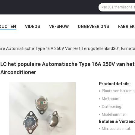
DUCTEN
VIDEOS
VR-SHOW
ONGEVEER ONS
FABRIEK
EVALLEN
ire Automatische Type 16A 250V Van Het Terugstellenksd301 Bimetaal
LC het populaire Automatische Type 16A 250V van het
Airconditioner
Productdetails:
Plaats van herkoms
Merknaam:
Certificering:
Modelnummer:
Betalen & Verzen
Min. bestelaantal: