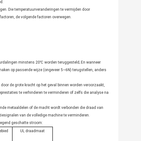
d.
gen. Die temperatuurveranderingen te vermijden door
factoren, de volgende factoren overwegen.
uurdalingen minstens 20℃ worden teruggesteld; En wanneer
maken op passende wijze (ongeveer 5~6N) terugstellen, anders
n door de grote kracht op het geval binnen worden veroorzaakt,
prestaties te verhinderen te verminderen of zelfs die analyse na
ende metaaldelen of de macht wordt verbonden die draad van
tiesignalen van de volledige machine te verminderen.
wegend geschatte stroom:
ebied
UL draadmaat