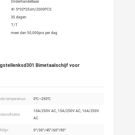
Onderhandelbaar
41.5*32*25cm/2000PCS
35 dagen
T/T
meer dan 50,000pcs per dag
gstellenksd301 Bimetaalschijf voor
de temperatuur:
0℃~250℃
10A/250V AC, 15A/250V AC, 16A/250V
classificatie:
AC
htlijn:
0°/30°/45°/60°/90°