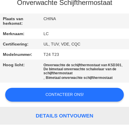
Onverwachte Schijfthermostaat
FABRIEKSREIS
Plaats van
CHINA
herkomst:
KWALITEITSCONTROLE
Merknaam:
LC
Certificering:
UL, TUV, VDE, CQC
CONTACTEER
ONS
Modelnummer:
T24 T23
Hoog licht:
,
Onverwachte de schijfthermostaat van KSD301
De bimetaal onverwachte schakelaar van de
NIEUWS
schijfthermostaat
,
Bimetaal onverwachte schijfthermostaat
GEVALLEN
CONTACTEER ONS!
SITEMAP
DETAILS ONTVOUWEN