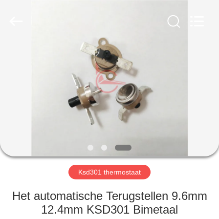
Light
Country(Changshu)
Co.,Ltd.
All
Rights
Reserved.
HUIS
PRODUCTEN
VIDEOS
VR-
SHOW
Ksd301 thermostaat
ONGEVEER
Het automatische Terugstellen 9.6mm
ONS
12.4mm KSD301 Bimetaal