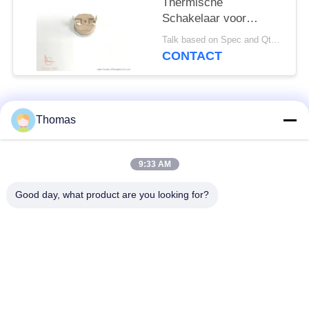
Thermische
Schakelaar voor
Voeten die Bassin
Talk based on Spec and Qty. MOQ:1000pcs, maar ook steun proeflooppas Qty.
wassen
CONTACT
populaire categorieën
Alle
Thomas
automatische het
9:33 AM
ksd301 thermostaat
terugstellenthermostaat
Good day, what product are you looking for?
Hand het
ksd301 thermische
Terugstellenthermostaat
schakelaar
Drukknop
Rocker switch
Elektroschakelaar