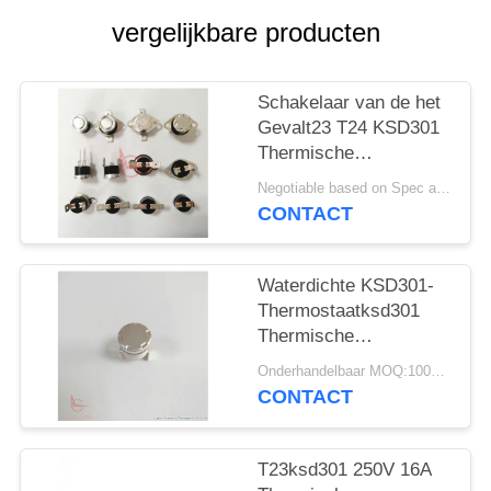
PRIVACY
vergelijkbare producten
POLICY
Schakelaar van de het
Gevalt23 T24 KSD301
Thermische
Beschermer van 16A
Negotiable based on Spec and Qty. MOQ:1000pcs
250V UL TUV VDE
CONTACT
Phenolic
Waterdichte KSD301-
Thermostaatksd301
Thermische
Schakelaar voor
Onderhandelbaar MOQ:1000PCS
Broodrooster
CONTACT
T23ksd301 250V 16A