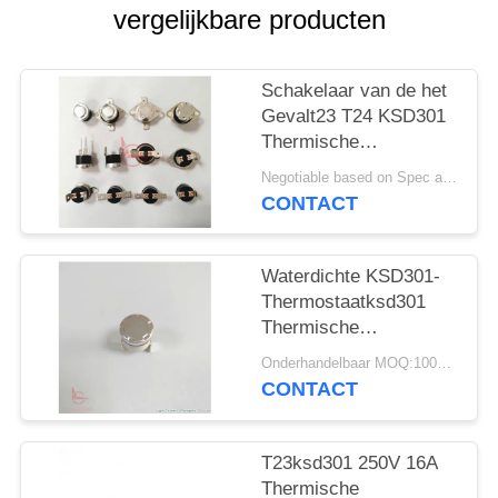
PRIVACY
vergelijkbare producten
POLICY
Schakelaar van de het
Gevalt23 T24 KSD301
Thermische
Beschermer van 16A
Negotiable based on Spec and Qty. MOQ:1000pcs
250V UL TUV VDE
CONTACT
Phenolic
Waterdichte KSD301-
Thermostaatksd301
Thermische
Schakelaar voor
Onderhandelbaar MOQ:1000PCS
Broodrooster
CONTACT
T23ksd301 250V 16A
Thermische