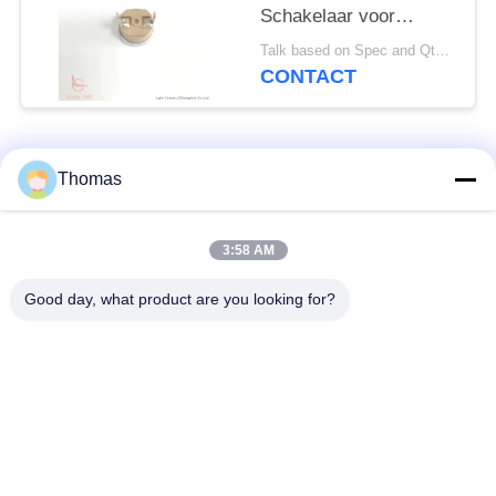
Schakelaar voor
Voeten die Bassin
Talk based on Spec and Qty. MOQ:1000pcs, maar ook steun proeflooppas Qty.
wassen
CONTACT
populaire categorieën
Alle
Thomas
automatische het
3:58 AM
ksd301 thermostaat
terugstellenthermostaat
Good day, what product are you looking for?
Hand het
ksd301 thermische
Terugstellenthermostaat
schakelaar
Drukknop
Rocker switch
Elektroschakelaar