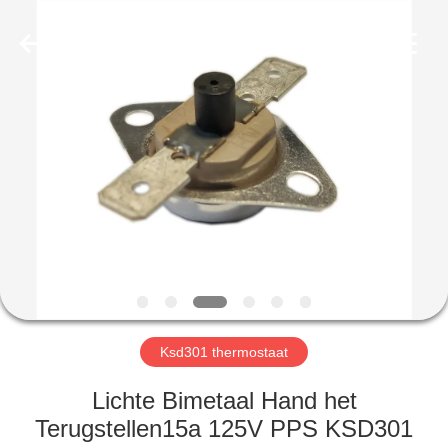
Light
Country(Changshu)
Co.,Ltd.
All
Rights
Reserved.
HUIS
PRODUCTEN
VIDEOS
VR-
SHOW
Ksd301 thermostaat
ONGEVEER
Lichte Bimetaal Hand het
ONS
Terugstellen15a 125V PPS KSD301