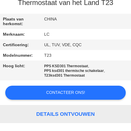
Thermostaat van het Land T23
FABRIEKSREIS
Plaats van
CHINA
herkomst:
KWALITEITSCONTROLE
Merknaam:
LC
Certificering:
UL, TUV, VDE, CQC
CONTACTEER
ONS
Modelnummer:
T23
Hoog licht:
,
PPS KSD301 Thermostaat
,
PPS ksd301 thermische schakelaar
NIEUWS
T23ksd301 Thermostaat
GEVALLEN
CONTACTEER ONS!
SITEMAP
DETAILS ONTVOUWEN