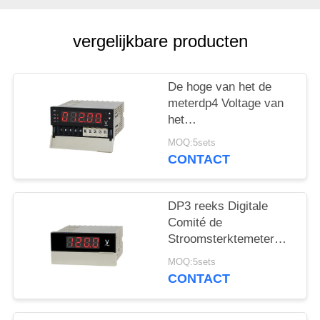
PRIVACY
POLICY
vergelijkbare producten
De hoge van het de
meterdp4 Voltage van
het
nauwkeurigheidspaneel
MOQ:5sets
van de de
CONTACT
meterampère meter
RS485
DP3 reeks Digitale
Comité de
Stroomsterktemeter
van het Meter
MOQ:5sets
Multifunctionele
CONTACT
Voltage