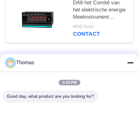
DA8 het Comité van
het elektrische energie
Meetinstrument
Digitaal de
MOQ:5sets
Ampèremeetapparaat
CONTACT
0.3%FS van de
Metervolt
populaire categorieën
Alle
Thomas
automatische het
3:43 PM
ksd301 thermostaat
terugstellenthermostaat
Good day, what product are you looking for?
Hand het
ksd301 thermische
Terugstellenthermostaat
schakelaar
Drukknop
Rocker switch