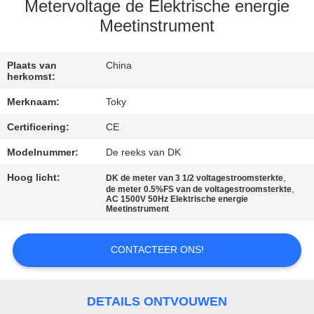
Metervoltage de Elektrische energie
FABRIEKSREIS
Meetinstrument
KWALITEITSCONTROLE
Plaats van
China
herkomst:
Merknaam:
Toky
CONTACTEER
Certificering:
CE
ONS
Modelnummer:
De reeks van DK
NIEUWS
Hoog licht:
,
DK de meter van 3 1/2 voltagestroomsterkte
,
de meter 0.5%FS van de voltagestroomsterkte
AC 1500V 50Hz Elektrische energie
Meetinstrument
GEVALLEN
CONTACTEER ONS!
SITEMAP
DETAILS ONTVOUWEN