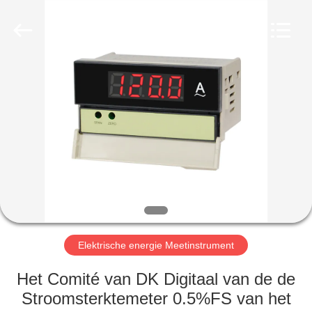
Light
Country(Changshu)
Co.,Ltd.
All
Rights
Reserved.
HUIS
PRODUCTEN
VIDEOS
VR-
SHOW
Elektrische energie Meetinstrument
ONGEVEER
Het Comité van DK Digitaal van de de
ONS
Stroomsterktemeter 0.5%FS van het