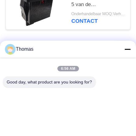
5 van de
huisvestingstuimelschakela
Onderhandelbaar MOQ:Verhandelbaar
Gemakkelijk
CONTACT
Installatiehoog
rendement
populaire categorieën
Alle
Thomas
automatische het
6:56 AM
ksd301 thermostaat
terugstellenthermostaat
Good day, what product are you looking for?
Hand het
ksd301 thermische
Terugstellenthermostaat
schakelaar
Drukknop
Rocker switch
Elektroschakelaar