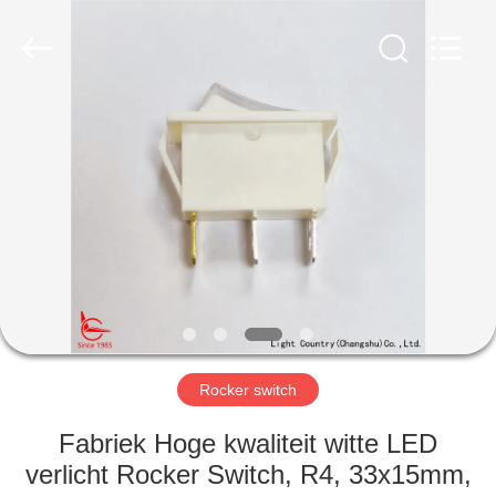
Light
Country(Changshu)
Co.,Ltd.
All
Rights
Reserved.
HUIS
PRODUCTEN
VIDEOS
VR-
SHOW
Rocker switch
ONGEVEER
Fabriek Hoge kwaliteit witte LED
ONS
verlicht Rocker Switch, R4, 33x15mm,