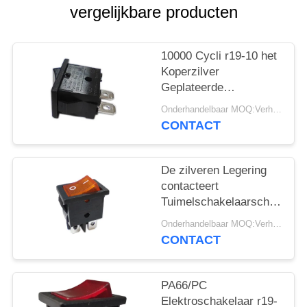
PRIVACY
vergelijkbare producten
POLICY
10000 Cycli r19-10 het
Koperzilver
Geplateerde
Eindpa66/pc
Onderhandelbaar MOQ:Verhandelbaar
Huisvesting van de
CONTACT
Tuimelschakelaarschakelaa
De zilveren Legering
contacteert
Tuimelschakelaarschakelaa
r19-6 12A/21A 125V
Onderhandelbaar MOQ:Verhandelbaar
AC UL CUL VDE
CONTACT
ENEC
PA66/PC
Elektroschakelaar r19-