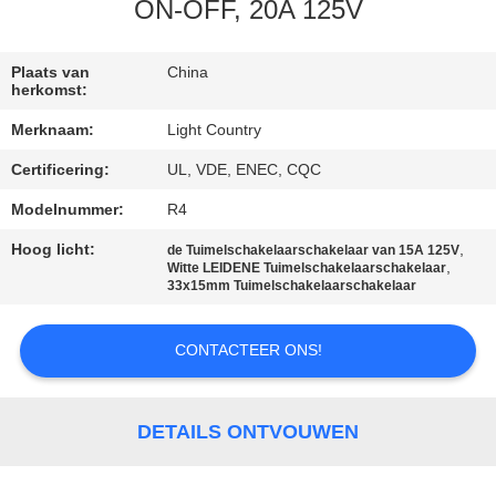
ON-OFF, 20A 125V
FABRIEKSREIS
Plaats van
China
herkomst:
KWALITEITSCONTROLE
Merknaam:
Light Country
Certificering:
UL, VDE, ENEC, CQC
CONTACTEER
ONS
Modelnummer:
R4
Hoog licht:
,
de Tuimelschakelaarschakelaar van 15A 125V
,
Witte LEIDENE Tuimelschakelaarschakelaar
NIEUWS
33x15mm Tuimelschakelaarschakelaar
GEVALLEN
CONTACTEER ONS!
SITEMAP
DETAILS ONTVOUWEN