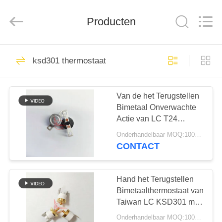
Light
Country(Changshu)
Co.,Ltd.
Producten
All
Rights
Reserved.
HUIS
75
ksd301 thermostaat
ksd301 thermostaat
PRODUCTEN
Van de het Terugstellen
Bimetaal Onverwachte
VIDEOS
Actie van LC T24
KSD301 de
Onderhandelbaar MOQ:1000pcs
Automatische
VR-
CONTACT
Thermostaat 16A 250V
47
SHOW
met Phenolic Geval voor
automatische het
Ontvezelmachine
Hand het Terugstellen
ONGEVEER
Bimetaalthermostaat van
terugstellenthermostaat
Taiwan LC KSD301 met
ONS
het Ceramische Geval
Onderhandelbaar MOQ:1000pcs