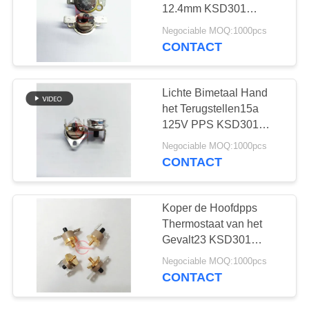
PRIVACY
12.4mm KSD301
POLICY
Bimetaal Onverwachte
Negociable MOQ:1000pcs
Schijfthermostaat
CONTACT
61
Rocker switch
Lichte Bimetaal Hand
het Terugstellen15a
125V PPS KSD301
Thermostaat van het
Negociable MOQ:1000pcs
Land T23
CONTACT
24
Koper de Hoofdpps
Drukknop
Thermostaat van het
Gevalt23 KSD301
Elektroschakelaar
Handterugstellen voor
Negociable MOQ:1000pcs
Huistoestel
CONTACT