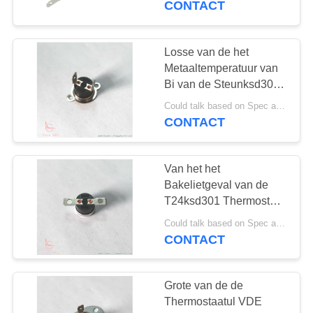
CONTACT
13
Intelligent
Losse van de het
Metaaltemperatuur van
Temperatuurcontroleme
Bi van de Steunksd301
Bimetaal Onverwachte
Could talk based on Spec and Qty. MOQ:1000pcs, kon proeflooppas Qty steunen.
Schijf de Schakelaar
CONTACT
Phenolic Geval het
Verzegelen Machine
Van het het
28
Bakelietgeval van de
Elektrische energie
T24ksd301 Thermostaat
15A 125V Vlakke het
Meetinstrument
Could talk based on Spec and Qty. MOQ:Kon spreken, kon proeflooppas Qty steunen.
Aluminiumglb 0°
CONTACT
Terminal 90° voor
Elektroverwarmer
Grote van de de
Thermostaatul VDE