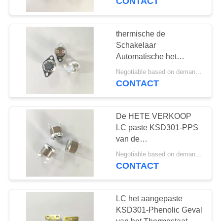
CONTACT
Geval 90° Eind250v 10A
thermische de
Schakelaar
Automatische het
Terugstellen Vaste
Negotiable based on demand MOQ:Verhandelbaar
Steun 24mm van 125V
CONTACT
15A KSD301
De HETE VERKOOP
LC paste KSD301-PPS
van de
Temperatuurschakelaar
Negotiable based on demand quantity MOQ:2000pcs, overeen te komen zou kunnen zijn
hoogst Geval
CONTACT
UL/CUL/VDE aan
LC het aangepaste
KSD301-Phenolic Geval