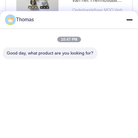
van het Thermostaat
Automatische
Onderhandelbaar MOQ:Verhandelbaar
Terugstellen 250V 16A
CONTACT
Thomas
LC het populaire
10:47 PM
Automatische Type 16A
250V van het
Good day, what product are you looking for?
Terugstellenksd301
Onderhandelbaar MOQ:Verhandelbaar
Bimetaalschijf voor
CONTACT
Airconditioner
Het lichte van de de
Temperatuurcontrole van
het Land KSD301 van
het de Schakelaar
Negotiable based on demand MOQ:Verhandelbaar
Ceramische Geval
CONTACT
terugstellen van
Automactic normaal