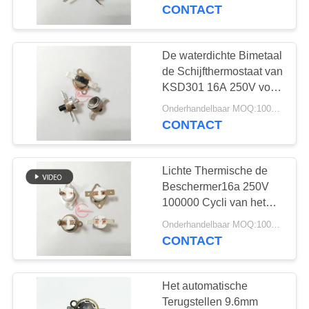
van het Schroefhoofd
CONTACT
voor Broodrooster
FABRIEKSREIS
De waterdichte Bimetaal
20
KWALITEITSCONTROLE
de Schijfthermostaat van
Hand het
KSD301 16A 250V voor
Ijskast ontdooit
CONTACTEER
Terugstellenthermostaat
Onderhandelbaar MOQ:1000pcs
Verwarmer
CONTACT
ONS
Lichte Thermische de
NIEUWS
Beschermer16a 250V
100000 Cycli van het
58
GEVALLEN
Land KSD301 met
Onderhandelbaar MOQ:1000pcs
ksd301 thermische
Ceramisch Geval voor
CONTACT
Hoge snelheidsmixer
schakelaar
SITEMAP
Het automatische
Terugstellen 9.6mm