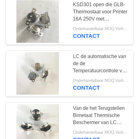
KSD301 open die GLB-
Thermostaat voor Printer
16A 250V met
dienbladpakket wordt
Onderhandelbaar MOQ:Verhandelbaar
aangepast
CONTACT
LC de automatische van
de de
Temperatuurcontrole van
de het Terugstellen
Onderhandelbaar MOQ:Verhandelbaar
Losse Steun KSD301
CONTACT
Terminal van het de
Schakelaar16a 250V
PPS Geval 180°
Van de het Terugstellen
Bimetaal Thermische
Beschermer van LC
KSD301 het
Onderhandelbaar MOQ:Verhandelbaar
Automatische Phenolic