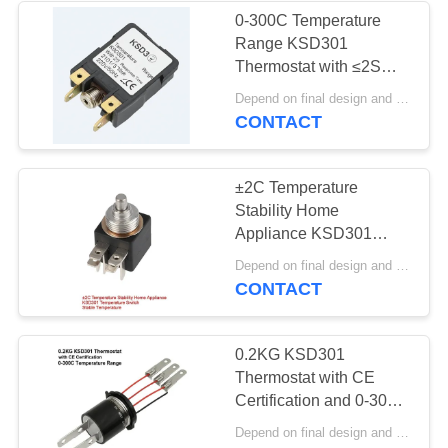
0-300C Temperature
Range KSD301
10
Thermostat with ≤2S
Waterdichte
Response Time and
Depend on final design and demand quantity MOQ:1000
220V/50Hz Voltage
CONTACT
Machtsschakelaar
±2C Temperature
Stability Home
Appliance KSD301
Temperature Switch
7
Depend on final design and demand quantity MOQ:1000
Stable Temperature
CONTACT
Schuifschakelaar
0.2KG KSD301
Thermostat with CE
Certification and 0-300C
Temperature Range
Depend on final design and demand quantity MOQ:1000