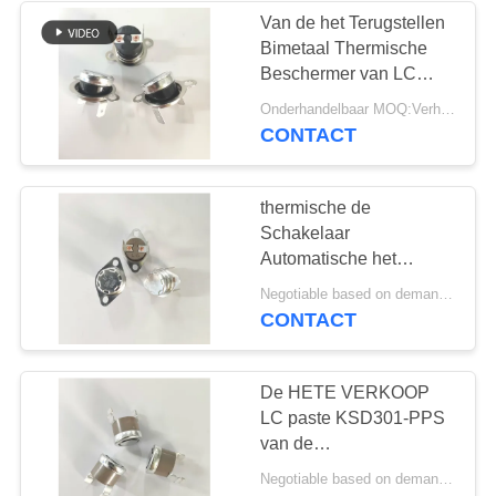
PPS Geval 180°
Van de het Terugstellen
Bimetaal Thermische
10
Beschermer van LC
Waterdichte
KSD301 het
Onderhandelbaar MOQ:Verhandelbaar
Automatische Phenolic
CONTACT
Machtsschakelaar
Geval 90° Eind250v 10A
thermische de
Schakelaar
Automatische het
Terugstellen Vaste
7
Negotiable based on demand MOQ:Verhandelbaar
Steun 24mm van 125V
CONTACT
15A KSD301
Schuifschakelaar
De HETE VERKOOP
LC paste KSD301-PPS
van de
Temperatuurschakelaar
Negotiable based on demand quantity MOQ:2000pcs, overeen te komen zou kunnen zijn
hoogst Geval