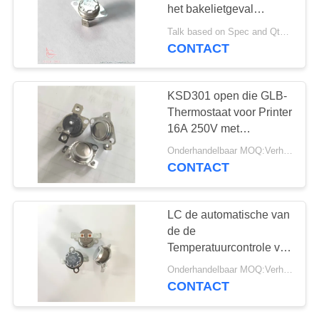
PRIVACY
het bakelietgeval
POLICY
KSD301 de Bimetaal
Talk based on Spec and Qty. MOQ:Kon spreken, kon proeflooppas Qty steunen.
Vaste Steun Schakelaar
CONTACT
61
voor Huistoestel
Rocker switch
KSD301 open die GLB-
Thermostaat voor Printer
16A 250V met
dienbladpakket wordt
Onderhandelbaar MOQ:Verhandelbaar
aangepast
CONTACT
24
LC de automatische van
Drukknop
de de
Temperatuurcontrole van
Elektroschakelaar
de het Terugstellen
Onderhandelbaar MOQ:Verhandelbaar
Losse Steun KSD301
CONTACT
Terminal van het de
Schakelaar16a 250V