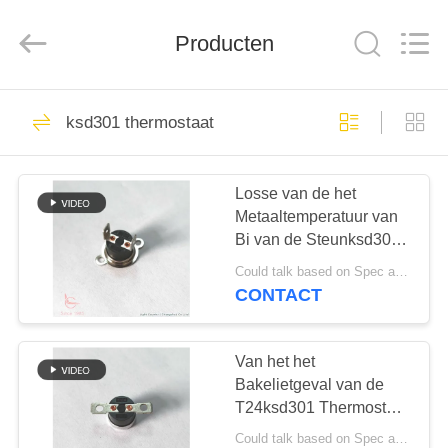
Light
Country(Changshu)
Co.,Ltd.
Producten
All
Rights
Reserved.
HUIS
75
ksd301 thermostaat
ksd301 thermostaat
PRODUCTEN
Losse van de het
Metaaltemperatuur van
VIDEOS
Bi van de Steunksd301
Bimetaal Onverwachte
Could talk based on Spec and Qty. MOQ:1000pcs, kon proeflooppas Qty steunen.
Schijf de Schakelaar
VR-
CONTACT
Phenolic Geval het
47
SHOW
Verzegelen Machine
automatische het
Van het het
ONGEVEER
Bakelietgeval van de
terugstellenthermostaat
T24ksd301 Thermostaat
ONS
15A 125V Vlakke het
Could talk based on Spec and Qty. MOQ:Kon spreken, kon proeflooppas Qty steunen.