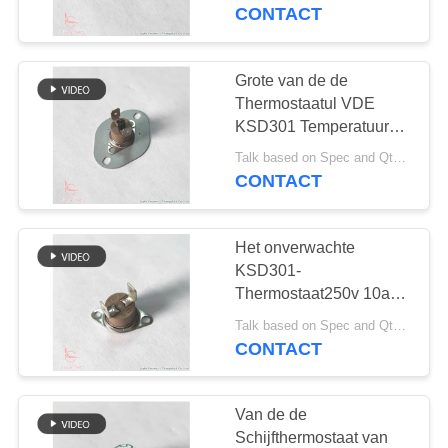
Aluminiumglb 0°
CONTACT
Terminal 90° voor
FABRIEKSREIS
Elektroverwarmer
Grote van de de
20
KWALITEITSCONTROLE
Thermostaatul VDE
Hand het
KSD301 Temperatuur
van het Steun
CONTACTEER
Terugstellenthermostaat
Talk based on Spec and Qty. MOQ:1000pcs maar kon proeflooppas Qty steunen.
Handterugstellen de
CONTACT
ONS
Controleschakelaar voor
Elektrische Ketel
Het onverwachte
NIEUWS
KSD301-
Thermostaat250v 10a
58
GEVALLEN
PPS Geval bevestigde
Talk based on Spec and Qty. MOQ:Kon spreken, kon proeflooppas Qty steunen.
ksd301 thermische
Steun voor
CONTACT
Elektrowaterverwarmer
schakelaar
SITEMAP
Van de de
Schijfthermostaat van