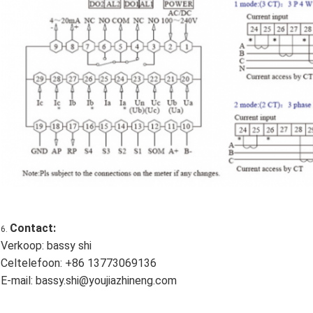
Contact:
6.
Verkoop: bassy shi
Celtelefoon: +86 13773069136
E-mail: bassy.shi@youjiazhineng.com