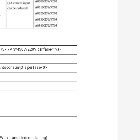
/57.7V 3*450V/220V per fase<1va>
chtsconsumptie per fase<0>
Weerstand biedende lading)