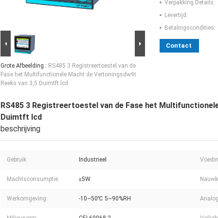
Verpakking Details:
Levertijd:
Betalingscondities:
Contact
Grote Afbeelding :
RS485 3 Registreertoestel van de
Fase het Multifunctionele Macht de Vertoningsdw9t
Reeks van 3,5 Duimtft lcd
RS485 3 Registreertoestel van de Fase het Multifunctione
Duimtft lcd
beschrijving
Gebruik:
Industrieel
Voedin
Machtsconsumptie:
≤5W
Nauwke
Werkomgeving:
-10~50℃ 5~90%RH
Analog