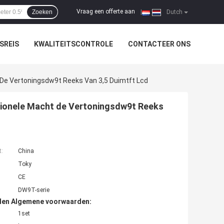
Vraag een offerte aan
Zoeken
|
Dutch
SREIS
KWALITEITSCONTROLE
CONTACTEER ONS
 De Vertoningsdw9t Reeks Van 3,5 Duimtft Lcd
ctionele Macht de Vertoningsdw9t Reeks
t:
China
Toky
CE
DW9T-serie
den Algemene voorwaarden:
1set