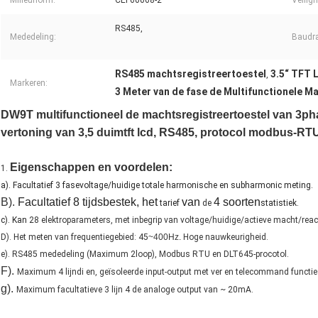
Milieunorm:
CEI 60068-2
Veilig
RS485,
Mededeling:
Baudra
RS485 machtsregistreertoestel
3.5“ TFT 
,
Markeren:
3 Meter van de fase de Multifunctionele M
DW9T multifunctioneel de machtsregistreertoestel van 3p
vertoning van 3,5 duimtft lcd, RS485, protocol modbus-RT
Eigenschappen en voordelen:
1.
a). Facultatief 3 fasevoltage/huidige totale harmonische en subharmonic meting.
B).
Facultatief 8 tijdsbestek, het
van
4 soorten
tarief
de
statistiek.
c). Kan
28 elektroparameters, met inbegrip van voltage/huidige/actieve macht/rea
D). Het meten van frequentiegebied: 45
~400Hz.
Hoge nauwkeurigheid.
e). RS485 mededeling (Maximum 2loop), Modbus RTU en DLT645-procotol.
F).
Maximum 4 lijndi en, geïsoleerde input-output met ver en telecommand functie
g).
Maximum facultatieve 3 lijn 4 de analoge output van ~ 20mA.