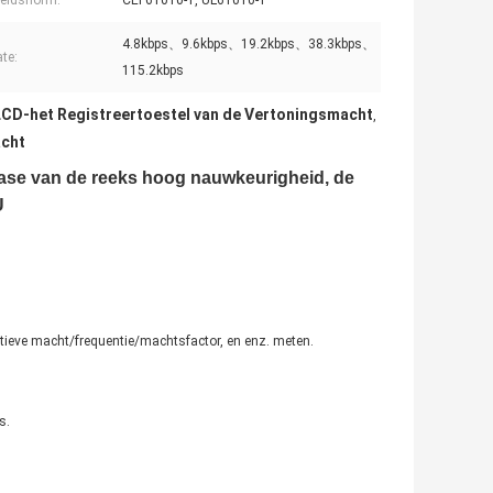
heidsnorm:
CEI 61010-1, UL61010-1
4.8kbps、9.6kbps、19.2kbps、38.3kbps、
te:
115.2kbps
LCD-het Registreertoestel van de Vertoningsmacht
,
acht
hase van de reeks hoog nauwkeurigheid, de
U
ctieve macht/frequentie/machtsfactor, en enz. meten.
s.