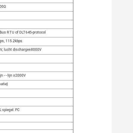
400Ω
bus RTU of DLT645-protocol
bps, 115.2kbps
V, lucht discharge±8000V
jn - - lijn ±2000V
atie)
 spiegel: PC