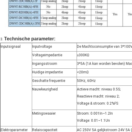
Technische parameter:
3.
Inputsignaal
Inputvoltage
De Machtsconsumptie van 3*100V
Voltageimpedantie
≥300KΩ
Ingangsstroom
3*5A (1A kan worden bevolen) Ma
Huidige impedantie
<20mΩ
Geschatte frequentie
50Hz, 60Hz
Nauwkeurigheid
Actieve macht: niveau 0.5S;
Reactieve macht: niveau 2;
Voltage & stroom: 0.2%FS
Metingswaaier
Stroom: 0.001In~1.2In
Voltage: 0.01~1.1Un
Elektroparameter
Relaiscapaciteit
AC 250V 5A gelijkstroom 24V 5A (