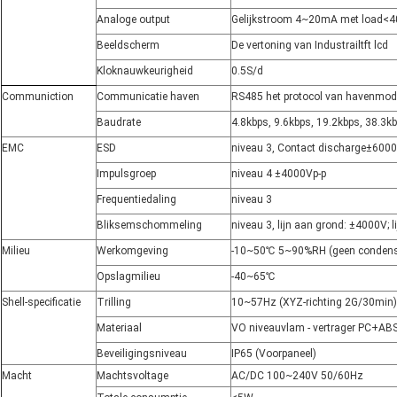
Analoge output
Gelijkstroom 4~20mA met load<
Beeldscherm
De vertoning van Industrailtft lcd
Kloknauwkeurigheid
0.5S/d
Communiction
Communicatie haven
RS485 het protocol van havenmod
Baudrate
4.8kbps, 9.6kbps, 19.2kbps, 38.3k
EMC
ESD
niveau 3, Contact discharge±6000
Impulsgroep
niveau 4 ±4000Vp-p
Frequentiedaling
niveau 3
Bliksemschommeling
niveau 3, lijn aan grond: ±4000V; li
Milieu
Werkomgeving
-10~50℃ 5~90%RH (geen condens
Opslagmilieu
-40~65℃
Shell-specificatie
Trilling
10~57Hz (XYZ-richting 2G/30min)
Materiaal
VO niveauvlam - vertrager PC+ABS;
Beveiligingsniveau
IP65 (Voorpaneel)
Macht
Machtsvoltage
AC/DC 100~240V 50/60Hz