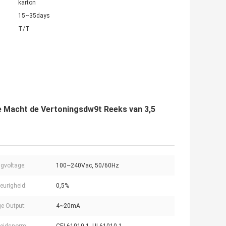
karton
15~35days
T/T
le Macht de Vertoningsdw9t Reeks van 3,5
gvoltage:
100~240Vac, 50/60Hz
urigheid:
0,5%
e Output:
4~20mA