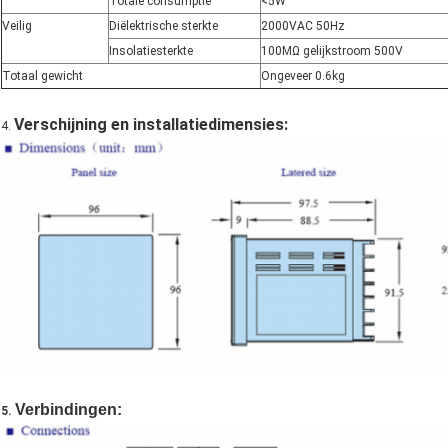
Totale consumptie
<5W
Veilig
Diëlektrische sterkte
2000VAC 50Hz
Insolatiesterkte
100MΩ gelijkstroom 500V
Totaal gewicht
Ongeveer 0.6kg
Verschijning en installatiedimensies:
4.
Verbindingen:
5.